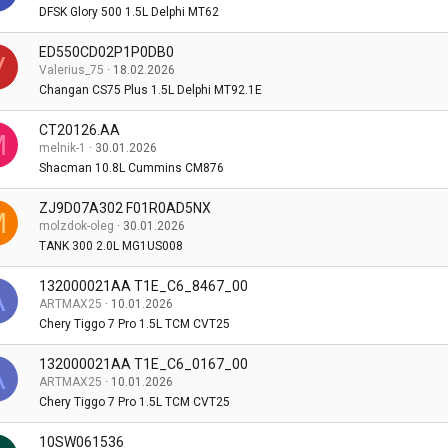
DFSK Glory 500 1.5L Delphi MT62
ED550CD02P1P0DB0
V
Valerius_75
18.02.2026
Changan CS75 Plus 1.5L Delphi MT92.1E
CT20126.AA
M
melnik-1
30.01.2026
Shacman 10.8L Cummins CM876
ZJ9D07A302 F01R0AD5NX
M
molzdok-oleg
30.01.2026
TANK 300 2.0L MG1US008
132000021AA T1E_C6_8467_00
A
ARTMAX25
10.01.2026
Chery Tiggo 7 Pro 1.5L TCM CVT25
132000021AA T1E_C6_0167_00
A
ARTMAX25
10.01.2026
Chery Tiggo 7 Pro 1.5L TCM CVT25
10SW061536