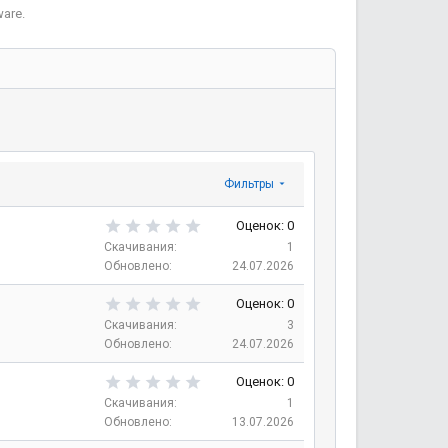
are.
Фильтры
0
Оценок: 0
,
Скачивания
1
0
Обновлено
24.07.2026
0
з
0
Оценок: 0
в
,
Скачивания
3
е
0
Обновлено
24.07.2026
з
0
д
з
0
Оценок: 0
в
,
Скачивания
1
е
0
Обновлено
13.07.2026
з
0
д