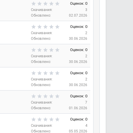
з
0
Оценок: 0
в
,
Скачивания
3
е
0
Обновлено
02.07.2026
з
0
д
з
0
Оценок: 0
в
,
Скачивания
2
е
0
Обновлено
30.06.2026
з
0
д
з
0
Оценок: 0
в
,
Скачивания
2
е
0
Обновлено
30.06.2026
з
0
д
з
0
Оценок: 0
в
,
Скачивания
2
е
0
Обновлено
30.06.2026
з
0
д
з
0
Оценок: 0
в
,
Скачивания
7
е
0
Обновлено
01.06.2026
з
0
д
з
0
Оценок: 0
в
,
Скачивания
4
е
0
Обновлено
05.05.2026