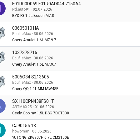
F01R00D069 F01R0AD044 7150A4
N
Ntl.auto#1
02.07.2026
BYD F3 1.5L Bosch M7.8
03605010 HA
EcufileMax
30.06.2026
Chery Amulet 1.6L M7.9.7
1037378716
EcufileMax
30.06.2026
Chery Amulet 1.6L M7.9.7
5005O34 S213605
EcufileMax
30.06.2026
Chery QQ 1.1L MM IAW4SF
SX110CPN438FS01T
A
ARTMAX25
01.06.2026
Geely Coolray 1.5L DSG 7DCT330
CJ90156.13
H
howoman
05.05.2026
YUTONG ZK6907H 6.7L CM2150E