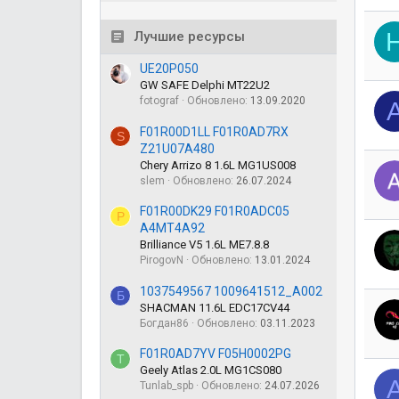
Лучшие ресурсы
UE20P050
GW SAFE Delphi MT22U2
fotograf
Обновлено:
13.09.2020
F01R00D1LL F01R0AD7RX
S
Z21U07A480
Chery Arrizo 8 1.6L MG1US008
slem
Обновлено:
26.07.2024
F01R00DK29 F01R0ADC05
P
A4MT4A92
Brilliance V5 1.6L ME7.8.8
PirogovN
Обновлено:
13.01.2024
1037549567 1009641512_A002
Б
SHACMAN 11.6L EDC17CV44
Богдан86
Обновлено:
03.11.2023
F01R0AD7YV F05H0002PG
T
Geely Atlas 2.0L MG1CS080
Tunlab_spb
Обновлено:
24.07.2026