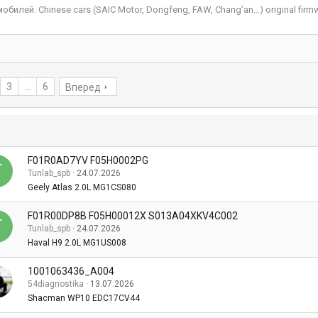
ей. Chinese cars (SAIC Motor, Dongfeng, FAW, Chang’an...) original firmw
3
...
6
Вперед
F01R0AD7YV F05H0002PG
T
Tunlab_spb
24.07.2026
Geely Atlas 2.0L MG1CS080
F01R00DP8B F05H00012X S013A04XKV4C002
T
Tunlab_spb
24.07.2026
Haval H9 2.0L MG1US008
1001063436_A004
54diagnostika
13.07.2026
Shacman WP10 EDC17CV44