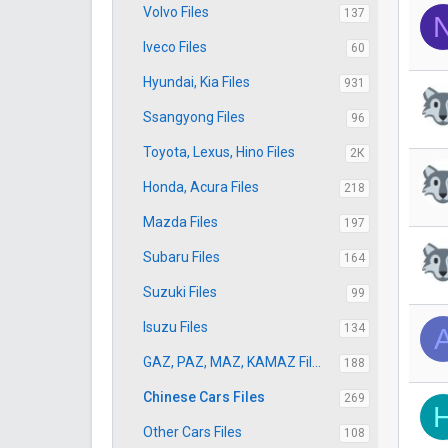
Volvo Files
137
Iveco Files
60
Hyundai, Kia Files
931
Ssangyong Files
96
Toyota, Lexus, Hino Files
2К
Honda, Acura Files
218
Mazda Files
197
Subaru Files
164
Suzuki Files
99
Isuzu Files
134
GAZ, PAZ, MAZ, KAMAZ Files
188
Chinese Cars Files
269
Other Cars Files
108