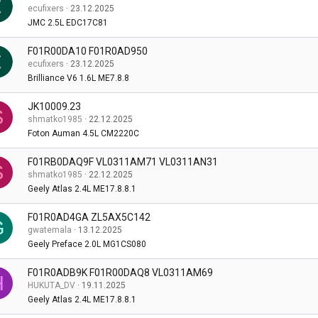
ecufixers
23.12.2025
JMC 2.5L EDC17C81
F01R00DA10 F01R0AD950
ecufixers
23.12.2025
Brilliance V6 1.6L ME7.8.8
JK10009.23
S
shmatko1985
22.12.2025
Foton Auman 4.5L CM2220C
F01RB0DAQ9F VL0311AM71 VL0311AN31
S
shmatko1985
22.12.2025
Geely Atlas 2.4L ME17.8.8.1
F01R0AD4GA ZL5AX5C142
G
gwatemala
13.12.2025
Geely Preface 2.0L MG1CS080
F01R0ADB9K F01R00DAQ8 VL0311AM69
H
HUKUTA_DV
19.11.2025
Geely Atlas 2.4L ME17.8.8.1