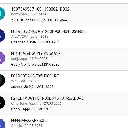
1037549567 1001393382_D002
H
howoman
05.05.2026
YUTONG ZK6128H 9.5L EDC17CV44
F01R00DC7KC G51203H900 G51203H950
A
Alex37207
20.04.2026
Changan Alsvin 1.5L MED17U6
F01R0AD4GA ZL6YX5A513
sanj23rus
18.04.2026
Geely Monjaro 2.0L MG1CS080
F01R00D2GC F05H0001RF
Wau
24.03.2026
Jaecoo J8 2.0L MG1US008
F21ED1A361 F01R00D6Y6 F01R0AD0RJ
Chip_Tune_Auto_48
23.03.2026
Chery Tiggo 1.5L ME17U6
FFFF5MF2XKE35052
A
Anubis
05.03.2026