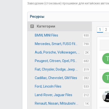
Заводские (стоковые) прошивки для китайских автомобил
Ресурсы
Категории
1
2
BMW, MINI Files
930
Mercedes, Smart, FUSO Files
790
Audi, Porsche, Volkswagen, Skoda, VAG Files
2К
Peugeot, Citroen, Opel, PSA Files
682
Fiat, Chrysler, Dodge, Jeep FCA Files
319
Cadillac, Chevrolet, GM Files
282
Ford, Lincoln Files
533
Land-Rover, Jaguar Files
212
Renault, Nissan, Mitsubishi Files
1К