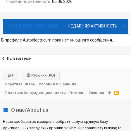
Последняя активность
06.06.2026
СООБЩЕНИЯ В ПРОФИЛЕ
НЕДАВНЯЯ АКТИВНОСТЬ
К
В профиле Autoelectricum пока нет ни одного сообщения.
Пользователи
EFF
Русский (RU)
Обратная Связь
Условия И Правила
Политика Конфиденциальности
Помощь
Главная
R
S
S
О нас/About us
Наше сообщество намерено собрать самую крупную базу
оригинальных заводских прошивок ЭБУ. Our community is trying to