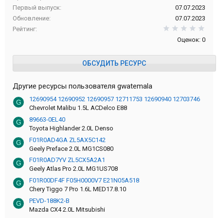
Первый выпуск
07.07.2023
Обновление
07.07.2023
0,0
Рейтинг
Оценок: 0
ОБСУДИТЬ РЕСУРС
Другие ресурсы пользователя gwatemala
12690954 12690952 12690957 12711753 12690940 12703746
G
Chevrolet Malibu 1.5L ACDelco E88
89663-0EL40
G
Toyota Highlander 2.0L Denso
F01R0AD4GA ZL5AX5C142
G
Geely Preface 2.0L MG1CS080
F01R0AD7YV ZL5CX5A2A1
G
Geely Atlas Pro 2.0L MG1US708
F01R00DF4F F05H0000V7 E21N05A518
G
Chery Tiggo 7 Pro 1.6L MED17.8.10
PEVD-188K2-B
G
Mazda CX4 2.0L Mitsubishi