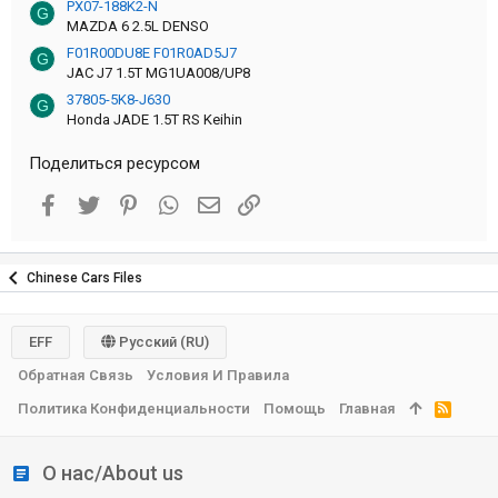
PX07-188K2-N
G
MAZDA 6 2.5L DENSO
F01R00DU8E F01R0AD5J7
G
JAC J7 1.5T MG1UA008/UP8
37805-5K8-J630
G
Honda JADE 1.5T RS Keihin
Поделиться ресурсом
Facebook
Twitter
Pinterest
WhatsApp
Электронная почта
Ссылка
Chinese Cars Files
EFF
Русский (RU)
Обратная Связь
Условия И Правила
Политика Конфиденциальности
Помощь
Главная
R
S
S
О нас/About us