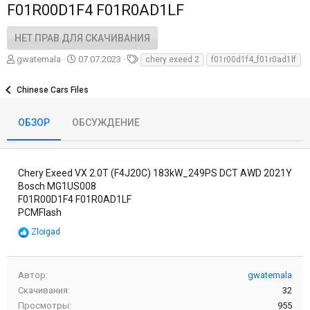
F01R00D1F4 F01R0AD1LF
НЕТ ПРАВ ДЛЯ СКАЧИВАНИЯ
А
Д
Т
gwatemala
07.07.2023
chery exeed 2
f01r00d1f4_f01r0ad1lf
в
а
е
т
т
г
Chinese Cars Files
о
а
и
р
с
о
ОБЗОР
ОБСУЖДЕНИЕ
з
д
а
н
Chery Exeed VX 2.0T (F4J20C) 183kW_249PS DCT AWD 2021Y
и
Bosch MG1US008
я
F01R00D1F4 F01R0AD1LF
PCMFlash
Р
Zloigad
е
а
к
Автор
gwatemala
ц
и
Скачивания
32
и
Просмотры
955
: