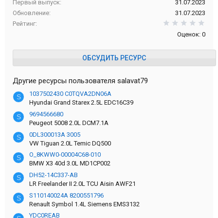
Первый выпуск
31.07.2023
Обновление
31.07.2023
0,0
Рейтинг
Оценок: 0
ОБСУДИТЬ РЕСУРС
Другие ресурсы пользователя salavat79
1037502430 C0TQVA2DN06A
S
Hyundai Grand Starex 2.5L EDC16C39
9694566680
S
Peugeot 5008 2.0L DCM7.1A
0DL300013A 3005
S
VW Tiguan 2.0L Temic DQ500
O_8KWW0-00004C68-010
S
BMW X3 40d 3.0L MD1CP002
DH52-14C337-AB
S
LR Freelander II 2.0L TCU Aisin AWF21
S110140024A 8200551796
S
Renault Symbol 1.4L Siemens EMS3132
YDC0REAB