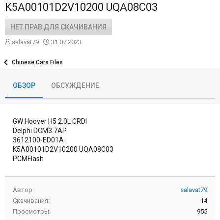
K5A00101D2V10200 UQA08C03
НЕТ ПРАВ ДЛЯ СКАЧИВАНИЯ
А
Д
salavat79
31.07.2023
в
а
т
т
Chinese Cars Files
о
а
р
с
ОБЗОР
ОБСУЖДЕНИЕ
о
з
д
а
GW Hoover H5 2.0L CRDI
н
и
Delphi DCM3.7AP
я
3612100-ED01A
K5A00101D2V10200 UQA08C03
PCMFlash
Автор
salavat79
Скачивания
14
Просмотры
955