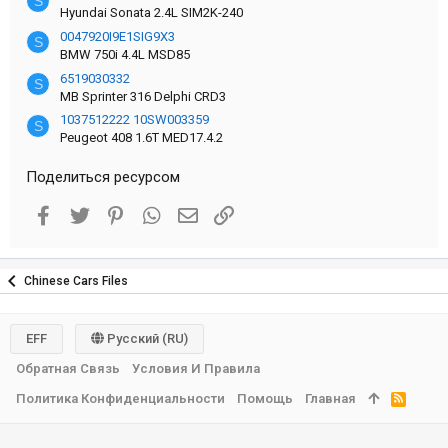
S
Hyundai Sonata 2.4L SIM2K-240
0047920I9E1SIG9X3
S
BMW 750i 4.4L MSD85
6519030332
S
MB Sprinter 316 Delphi CRD3
1037512222 10SW003359
S
Peugeot 408 1.6T MED17.4.2
Поделиться ресурсом
Facebook
Twitter
Pinterest
WhatsApp
Электронная почта
Ссылка
Chinese Cars Files
EFF
Русский (RU)
Обратная Связь
Условия И Правила
Политика Конфиденциальности
Помощь
Главная
R
S
S