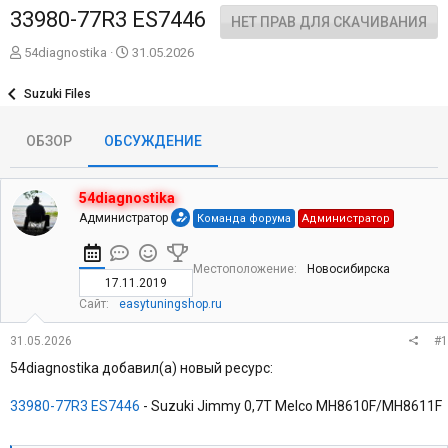
33980-77R3 ES7446
НЕТ ПРАВ ДЛЯ СКАЧИВАНИЯ
А
Д
54diagnostika
31.05.2026
в
а
т
т
Suzuki Files
о
а
р
н
ОБЗОР
ОБСУЖДЕНИЕ
т
а
е
ч
м
а
ы
л
54diagnostika
а
Администратор
Команда форума
Администратор
Местоположение
Новосибирска
17.11.2019
Сайт
easytuningshop.ru
31.05.2026
#1
54diagnostika добавил(а) новый ресурс:
33980-77R3 ES7446
- Suzuki Jimmy 0,7T Melco MH8610F/MH8611F