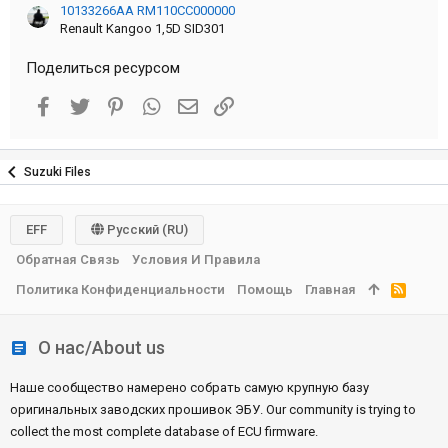
10133266AA RM110CC000000
Renault Kangoo 1,5D SID301
Поделиться ресурсом
Facebook
Twitter
Pinterest
WhatsApp
Электронная почта
Ссылка
Suzuki Files
EFF
Русский (RU)
Обратная Связь
Условия И Правила
Политика Конфиденциальности
Помощь
Главная
R
S
S
О нас/About us
Наше сообщество намерено собрать самую крупную базу
оригинальных заводских прошивок ЭБУ. Our community is trying to
collect the most complete database of ECU firmware.