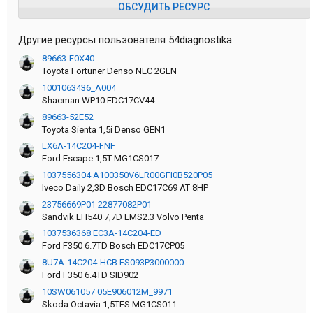
ОБСУДИТЬ РЕСУРС
Другие ресурсы пользователя 54diagnostika
89663-F0X40
Toyota Fortuner Denso NEC 2GEN
1001063436_A004
Shacman WP10 EDC17CV44
89663-52E52
Toyota Sienta 1,5i Denso GEN1
LX6A-14C204-FNF
Ford Escape 1,5T MG1CS017
1037556304 A100350V6LR00GFI0B520P05
Iveco Daily 2,3D Bosch EDC17C69 AT 8HP
23756669P01 22877082P01
Sandvik LH540 7,7D EMS2.3 Volvo Penta
1037536368 EC3A-14C204-ED
Ford F350 6.7TD Bosch EDC17CP05
8U7A-14C204-HCB FS093P3000000
Ford F350 6.4TD SID902
10SW061057 05E906012M_9971
Skoda Octavia 1,5TFS MG1CS011