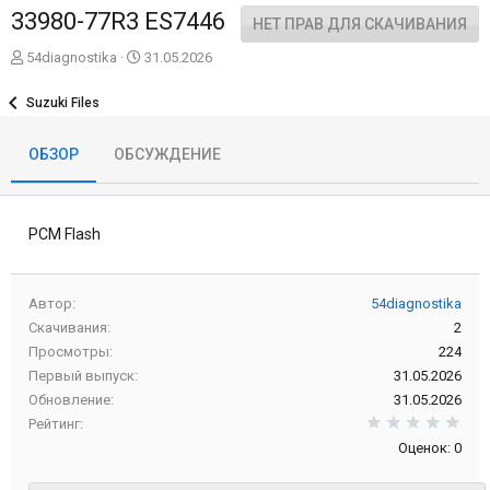
33980-77R3 ES7446
НЕТ ПРАВ ДЛЯ СКАЧИВАНИЯ
А
Д
54diagnostika
31.05.2026
в
а
т
т
Suzuki Files
о
а
р
с
ОБЗОР
ОБСУЖДЕНИЕ
о
з
д
а
PCM Flash
н
и
я
Автор
54diagnostika
Скачивания
2
Просмотры
224
Первый выпуск
31.05.2026
Обновление
31.05.2026
0,0
Рейтинг
Оценок: 0