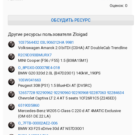
Оценок: 0
ОБСУДИТЬ РЕСУРС
Другие ресурсы пользователя Zloigad
1037564432 03L906012HA 9981
Volkswagen Amarok 2.0 biTDI (CSHA) AT DoubleCab Trendline
R2C9D393BMURX7
MINI Cooper (F56 / F55) 1.5 (B38A15M1)
O_8PGX0-000078E4-018
BMW G20 320d 2.0L (B47D20O1) 140kW_190PS
10SW041663
Peugeot 308 (P51) 1.5 BlueHDi AT (DV5RC)
12657728 92290962 92290960 92290968 92287063 92284634
Chevrolet Captiva LT 2.4 АT 5 seats 1CF26R1С5 (Z24SED)
6519035860
Mercedes-Benz W205 C-Class C 220 d AT 4MATIC Exclusive
(OM 651 DE 22 LA)
O_7FTB-00002AE2-006
BMW X3 F25 xDrive 30d AT N57D30O1