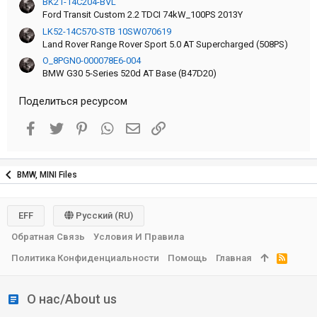
BK21-14C204-BVL
Ford Transit Custom 2.2 TDCI 74kW_100PS 2013Y
LK52-14C570-STB 10SW070619
Land Rover Range Rover Sport 5.0 AT Supercharged (508PS)
O_8PGN0-000078E6-004
BMW G30 5-Series 520d AT Base (B47D20)
Поделиться ресурсом
Facebook
Twitter
Pinterest
WhatsApp
Электронная почта
Ссылка
BMW, MINI Files
EFF
Русский (RU)
Обратная Связь
Условия И Правила
Политика Конфиденциальности
Помощь
Главная
R
S
S
О нас/About us