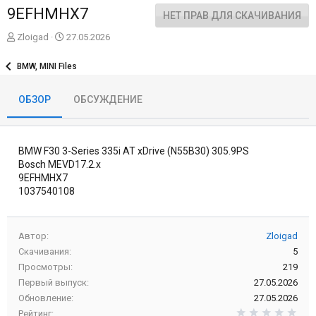
9EFHMHX7
НЕТ ПРАВ ДЛЯ СКАЧИВАНИЯ
А
Д
Zloigad
27.05.2026
в
а
т
т
BMW, MINI Files
о
а
р
с
ОБЗОР
ОБСУЖДЕНИЕ
о
з
д
а
BMW F30 3-Series 335i AT xDrive (N55B30) 305.9PS
н
и
Bosch MEVD17.2.x
я
9EFHMHX7
1037540108
Автор
Zloigad
Скачивания
5
Просмотры
219
Первый выпуск
27.05.2026
Обновление
27.05.2026
0,0
Рейтинг