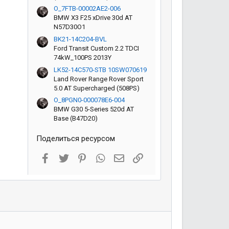
O_7FTB-00002AE2-006
BMW X3 F25 xDrive 30d AT
N57D30O1
BK21-14C204-BVL
Ford Transit Custom 2.2 TDCI
74kW_100PS 2013Y
LK52-14C570-STB 10SW070619
Land Rover Range Rover Sport
5.0 AT Supercharged (508PS)
O_8PGN0-000078E6-004
BMW G30 5-Series 520d AT
Base (B47D20)
Поделиться ресурсом
Facebook
Twitter
Pinterest
WhatsApp
Электронная почта
Ссылка