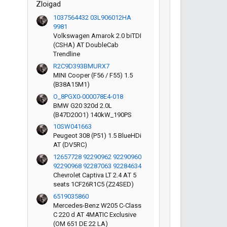
Zloigad
1037564432 03L906012HA
9981
Volkswagen Amarok 2.0 biTDI
(CSHA) AT DoubleCab
Trendline
R2C9D393BMURX7
MINI Cooper (F56 / F55) 1.5
(B38A15M1)
O_8PGX0-000078E4-018
BMW G20 320d 2.0L
(B47D20O1) 140kW_190PS
10SW041663
Peugeot 308 (P51) 1.5 BlueHDi
AT (DV5RC)
12657728 92290962 92290960
92290968 92287063 92284634
Chevrolet Captiva LT 2.4 АT 5
seats 1CF26R1С5 (Z24SED)
6519035860
Mercedes-Benz W205 C-Class
C 220 d AT 4MATIC Exclusive
(OM 651 DE 22 LA)