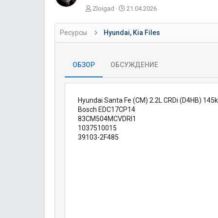
А
Д
Zloigad
21.04.2026
в
а
т
т
Ресурсы
Hyundai, Kia Files
о
а
р
с
о
з
ОБЗОР
ОБСУЖДЕНИЕ
д
а
н
и
Hyundai Santa Fe (CM) 2.2L CRDi (D4HB) 14
я
Bosch EDC17CP14
83CM504MCVDRI1
1037510015
39103-2F485