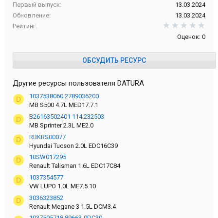
Первый выпуск
13.03.2024
Обновление
13.03.2024
0,0
Рейтинг
Оценок: 0
ОБСУДИТЬ РЕСУРС
Другие ресурсы пользователя DATURA
1037538060 2789036200
D
MB S500 4.7L MED17.7.1
B26163502401 114.232503
D
MB Sprinter 2.3L ME2.0
RBKRS00077
D
Hyundai Tucson 2.0L EDC16C39
10SW017295
D
Renault Talisman 1.6L EDC17C84
1037354577
D
VW LUPO 1.0L ME7.5.10
3036323852
D
Renault Megane 3 1.5L DCM3.4
1037505718 89663-0DC30