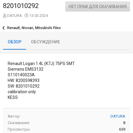
8201010292
НЕТ ПРАВ ДЛЯ СКАЧИВАНИЯ
А
Д
DATURA
13.03.2024
в
а
т
т
Renault, Nissan, Mitsubishi Files
о
а
р
с
ОБЗОР
ОБСУЖДЕНИЕ
о
з
д
а
Renault Logan 1.4L (K7J) 75PS 5MT
н
и
Siemens EMS3132
я
S110140023A
HW: 8200598393
SW: 8201010292
calibration only
KESS
Автор
DATURA
Скачивания
8
Просмотры
659