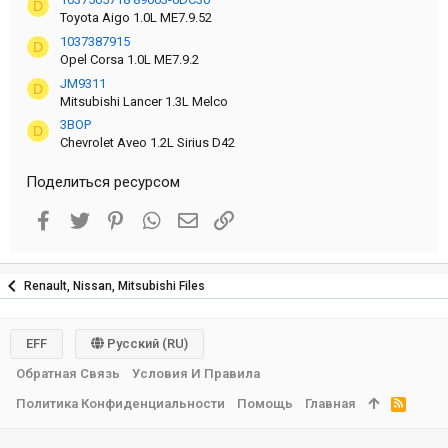
D
Toyota Aigo 1.0L ME7.9.52
1037387915
D
Opel Corsa 1.0L ME7.9.2
JM9311
D
Mitsubishi Lancer 1.3L Melco
3BOP
D
Chevrolet Aveo 1.2L Sirius D42
Поделиться ресурсом
Facebook
Twitter
Pinterest
WhatsApp
Электронная почта
Ссылка
Renault, Nissan, Mitsubishi Files
EFF
Русский (RU)
Обратная Связь
Условия И Правила
Политика Конфиденциальности
Помощь
Главная
R
S
S