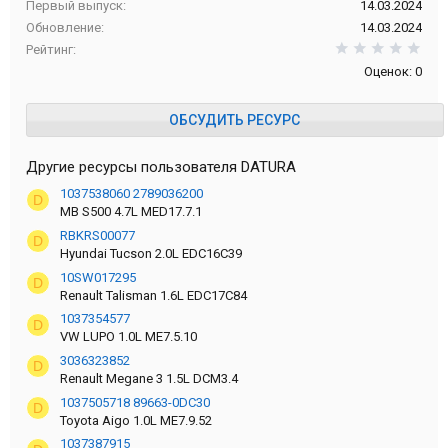
Первый выпуск
14.03.2024
Обновление
14.03.2024
0,0
Рейтинг
Оценок: 0
ОБСУДИТЬ РЕСУРС
Другие ресурсы пользователя DATURA
1037538060 2789036200
D
MB S500 4.7L MED17.7.1
RBKRS00077
D
Hyundai Tucson 2.0L EDC16C39
10SW017295
D
Renault Talisman 1.6L EDC17C84
1037354577
D
VW LUPO 1.0L ME7.5.10
3036323852
D
Renault Megane 3 1.5L DCM3.4
1037505718 89663-0DC30
D
Toyota Aigo 1.0L ME7.9.52
1037387915