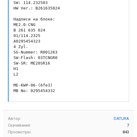
SW: 114.232503

HW Ver.: B261635024

Надписи на блоке:

ME2.0-CNG

B 261 635 024

01/114.2325

A0295454323

4 Zyl.

SG-Nummer: R001263

SW-Flash: 03TCNGR0

SW-SR: ME20SR16

H1

L2

ME-KWP-06-(6fe3)

MB No: 0295454332
Автор
DATURA
Скачивания
7
Просмотры
843