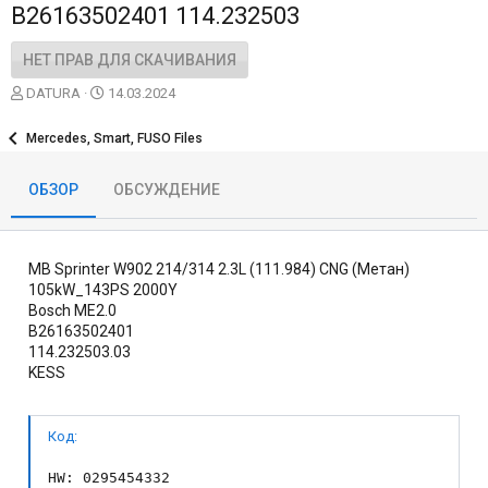
B26163502401 114.232503
НЕТ ПРАВ ДЛЯ СКАЧИВАНИЯ
А
Д
DATURA
14.03.2024
в
а
т
т
Mercedes, Smart, FUSO Files
о
а
р
с
ОБЗОР
ОБСУЖДЕНИЕ
о
з
д
а
MB Sprinter W902 214/314 2.3L (111.984) CNG (Метан)
н
и
105kW_143PS 2000Y
я
Bosch ME2.0
B26163502401
114.232503.03
KESS
Код:
HW: 0295454332
