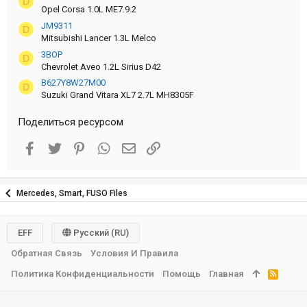
D
Opel Corsa 1.0L ME7.9.2
JM9311
D
Mitsubishi Lancer 1.3L Melco
3BOP
D
Chevrolet Aveo 1.2L Sirius D42
B627Y8W27M00
D
Suzuki Grand Vitara XL7 2.7L MH8305F
Поделиться ресурсом
Facebook
Twitter
Pinterest
WhatsApp
Электронная почта
Ссылка
Mercedes, Smart, FUSO Files
EFF
Русский (RU)
Обратная Связь
Условия И Правила
Политика Конфиденциальности
Помощь
Главная
R
S
S