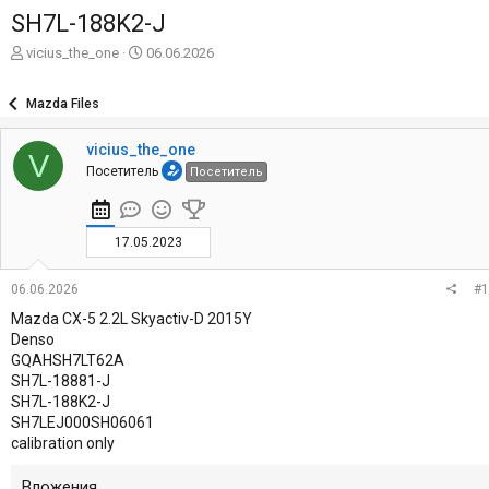
SH7L-188K2-J
А
Д
vicius_the_one
06.06.2026
в
а
т
т
Mazda Files
о
а
р
н
vicius_the_one
т
а
V
е
ч
Посетитель
Посетитель
м
а
ы
л
а
17.05.2023
06.06.2026
#1
Mazda CX-5 2.2L Skyactiv-D 2015Y
Denso
GQAHSH7LT62A
SH7L-18881-J
SH7L-188K2-J
SH7LEJ000SH06061
calibration only
Вложения