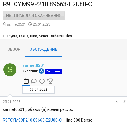
R9T0YM99P210 89663-E2U80-C
НЕТ ПРАВ ДЛЯ СКАЧИВАНИЯ
А
Д
sarinet0501
25.01.2023
в
а
т
т
Toyota, Lexus, Hino, Scion, Daihatsu Files
о
а
р
н
ОБЗОР
ОБСУЖДЕНИЕ
т
а
е
ч
м
а
ы
л
sarinet0501
S
а
Участник
Участник
05.04.2022
25.01.2023
#1
sarinet0501 добавил(а) новый ресурс:
R9T0YM99P210 89663-E2U80-C
- Hino 500 Denso