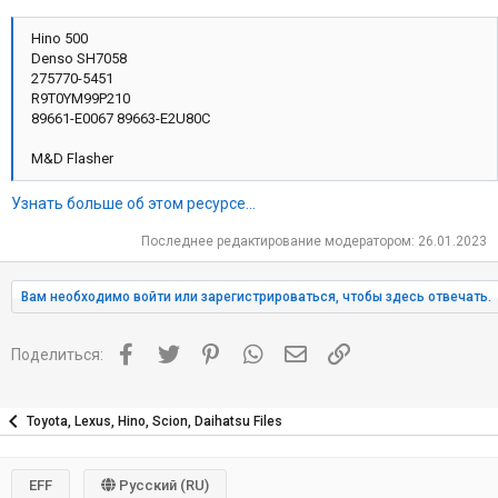
Hino 500
Denso SH7058
275770-5451
R9T0YM99P210
89661-E0067 89663-E2U80C
M&D Flasher
Узнать больше об этом ресурсе...
Последнее редактирование модератором:
26.01.2023
Вам необходимо войти или зарегистрироваться, чтобы здесь отвечать.
Facebook
Twitter
Pinterest
WhatsApp
Электронная почта
Ссылка
Поделиться:
Toyota, Lexus, Hino, Scion, Daihatsu Files
EFF
Русский (RU)