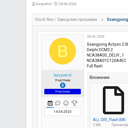
А
Д
buspetrvl
28.06.2026
в
а
т
т
о
а
Stock files / Заводские прошивки
Ssangyong 
р
н
т
а
е
ч
28.06.2026
м
а
B
Ssangyong Actyon 2.
ы
л
Delphi DCM3.2
а
NCA38A00_DELIV_1
NCA38A01C120A4EC
Full flash
buspetrvl
Вложения
Участник
Участник
14.04.2023
ALL ORI_Flash.BIN
2 МБ
Просмотр