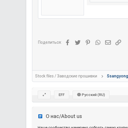
Facebook
Twitter
Pinterest
WhatsApp
Электро
Ссы
Поделиться:
Stock files / Заводские прошивки
Ssangyong 
EFF
Русский (RU)
О нас/About us
Наше сообщество намерено собрать самую крупн