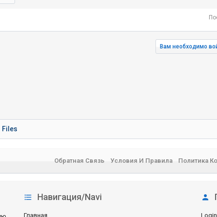
По
Вам необходимо вой
нная почта
лка
Files
Обратная Связь
Условия И Правила
Политика К
Навигация/Navi
Главная
Login
ую