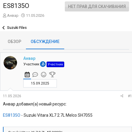
ES8135O
НЕТ ПРАВ ДЛЯ СКАЧИВАНИЯ
А
Д
Анвар
11.05.2026
в
а
т
т
Suzuki Files
о
а
р
н
ОБЗОР
ОБСУЖДЕНИЕ
т
а
е
ч
м
а
ы
л
Анвар
а
Участник
Участник
15.09.2025
11.05.2026
#1
Анвар добавил(а) новый ресурс:
ES8135O
- Suzuki Vitara XL7 2.7L Melco SH7055