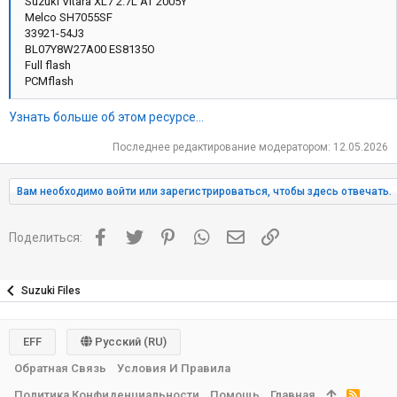
Suzuki Vitara XL7 2.7L AT 2005Y
Melco SH7055SF
33921-54J3
BL07Y8W27A00 ES8135O
Full flash
PCMflash
Узнать больше об этом ресурсе...
Последнее редактирование модератором:
12.05.2026
Вам необходимо войти или зарегистрироваться, чтобы здесь отвечать.
Facebook
Twitter
Pinterest
WhatsApp
Электронная почта
Ссылка
Поделиться:
Suzuki Files
EFF
Русский (RU)
Обратная Связь
Условия И Правила
Политика Конфиденциальности
Помощь
Главная
R