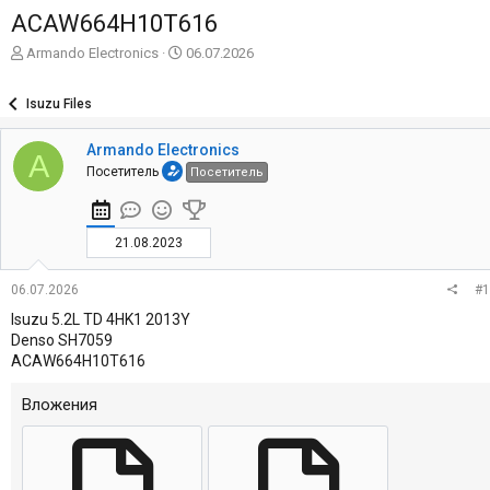
ACAW664H10T616
А
Д
Armando Electronics
06.07.2026
в
а
т
т
Isuzu Files
о
а
р
н
Armando Electronics
т
а
A
е
ч
Посетитель
Посетитель
м
а
ы
л
а
21.08.2023
06.07.2026
#1
Isuzu 5.2L TD 4HK1 2013Y
Denso SH7059
ACAW664H10T616
Вложения