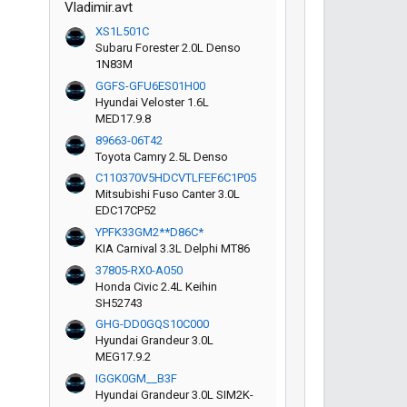
Vladimir.avt
XS1L501C
Subaru Forester 2.0L Denso
1N83M
GGFS-GFU6ES01H00
Hyundai Veloster 1.6L
MED17.9.8
89663-06T42
Toyota Camry 2.5L Denso
C110370V5HDCVTLFEF6C1P05
Mitsubishi Fuso Canter 3.0L
EDC17CP52
YPFK33GM2**D86C*
KIA Carnival 3.3L Delphi MT86
37805-RX0-A050
Honda Civic 2.4L Keihin
SH52743
GHG-DD0GQS10C000
Hyundai Grandeur 3.0L
MEG17.9.2
IGGK0GM__B3F
Hyundai Grandeur 3.0L SIM2K-