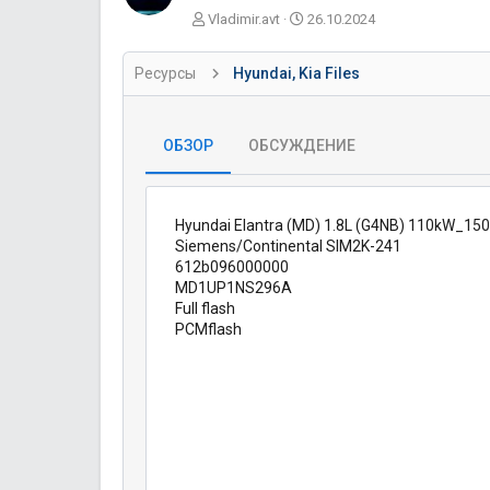
А
Д
Vladimir.avt
26.10.2024
в
а
т
т
Ресурсы
Hyundai, Kia Files
о
а
р
с
о
з
ОБЗОР
ОБСУЖДЕНИЕ
д
а
н
и
Hyundai Elantra (MD) 1.8L (G4NB) 110kW_15
я
Siemens/Continental SIM2K-241
612b096000000
MD1UP1NS296A
Full flash
PCMflash