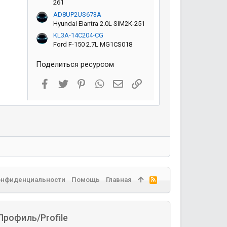
261
AD8UP2US673A
Hyundai Elantra 2.0L SIM2K-251
KL3A-14C204-CG
Ford F-150 2.7L MG1CS018
Поделиться ресурсом
Facebook
Twitter
Pinterest
WhatsApp
Электронная почта
Ссылка
онфиденциальности
Помощь
Главная
R
S
S
Профиль/Profile