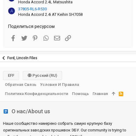
Honda Accord 2.4L Matsushita
37805-RL6-R530
A
Honda Accord 2.4i AT Keihin SH7058
Поделиться ресурсом
Facebook
Twitter
Pinterest
WhatsApp
Электронная почта
Ссылка
Ford, Lincoln Files
EFF
Русский (RU)
Обратная Связь
Условия И Правила
Политика Конфиденциальности
Помощь
Главная
R
S
S
О нас/About us
Наше сообщество намерено собрать самую крупную базу
оригинальных заводских прошивок ЭБУ. Our community is trying to