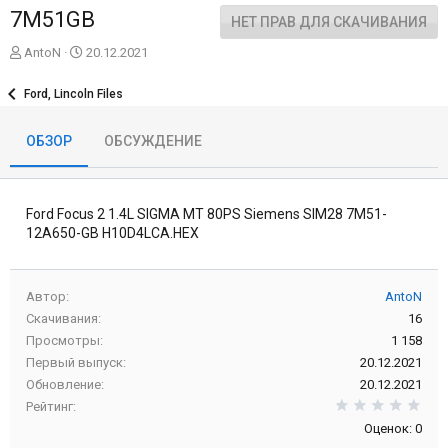
7M51GB
НЕТ ПРАВ ДЛЯ СКАЧИВАНИЯ
А
Д
AntoN
20.12.2021
в
а
т
т
Ford, Lincoln Files
о
а
р
с
ОБЗОР
ОБСУЖДЕНИЕ
о
з
д
а
Ford Focus 2 1.4L SIGMA MT 80PS Siemens SIM28 7M51-
н
и
12A650-GB H10D4LCA.HEX
я
Автор
AntoN
Скачивания
16
Просмотры
1 158
Первый выпуск
20.12.2021
Обновление
20.12.2021
0,0
Рейтинг
Оценок: 0