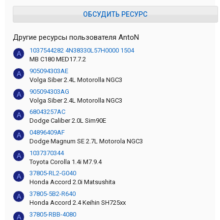
ОБСУДИТЬ РЕСУРС
Другие ресурсы пользователя AntoN
1037544282 4N38330L57H0000 1504
A
MB C180 MED17.7.2
905094303AE
A
Volga Siber 2.4L Motorolla NGC3
905094303AG
A
Volga Siber 2.4L Motorolla NGC3
68043257AC
A
Dodge Caliber 2.0L Sim90E
04896409AF
A
Dodge Magnum SE 2.7L Motorola NGC3
1037370344
A
Toyota Corolla 1.4i M7.9.4
37805-RL2-G040
A
Honda Accord 2.0i Matsushita
37805-5B2-R640
A
Honda Accord 2.4 Keihin SH725xx
37805-RBB-4080
A