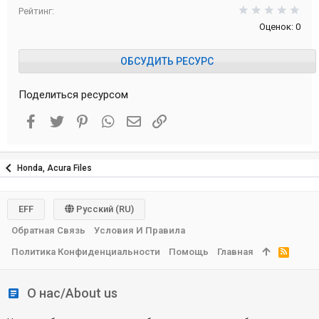
0,0
Рейтинг
Оценок: 0
ОБСУДИТЬ РЕСУРС
Поделиться ресурсом
Facebook
Twitter
Pinterest
WhatsApp
Электронная почта
Ссылка
Honda, Acura Files
EFF
Русский (RU)
Обратная Связь
Условия И Правила
Политика Конфиденциальности
Помощь
Главная
R
S
S
О нас/About us