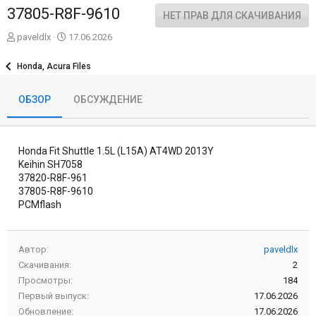
37805-R8F-9610
НЕТ ПРАВ ДЛЯ СКАЧИВАНИЯ
А
Д
paveldlx
17.06.2026
в
а
т
т
Honda, Acura Files
о
а
р
с
ОБЗОР
ОБСУЖДЕНИЕ
о
з
д
а
Honda Fit Shuttle 1.5L (L15A) AT4WD 2013Y
н
и
Keihin SH7058
я
37820-R8F-961
37805-R8F-9610
PCMflash
Автор
paveldlx
Скачивания
2
Просмотры
184
Первый выпуск
17.06.2026
Обновление
17.06.2026