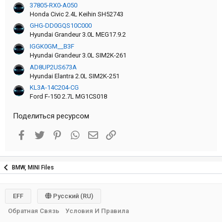
37805-RX0-A050
Honda Civic 2.4L Keihin SH52743
GHG-DD0GQS10C000
Hyundai Grandeur 3.0L MEG17.9.2
IGGK0GM__B3F
Hyundai Grandeur 3.0L SIM2K-261
AD8UP2US673A
Hyundai Elantra 2.0L SIM2K-251
KL3A-14C204-CG
Ford F-150 2.7L MG1CS018
Поделиться ресурсом
Facebook
Twitter
Pinterest
WhatsApp
Электронная почта
Ссылка
BMW, MINI Files
EFF
Русский (RU)
Обратная Связь
Условия И Правила