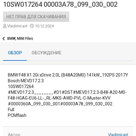
10SW017264 00003A78_099_030_002
НЕТ ПРАВ ДЛЯ СКАЧИВАНИЯ
А
Д
Vladimir.avt
10.12.2024
в
а
т
т
BMW, MINI Files
о
а
р
с
ОБЗОР
ОБСУЖДЕНИЕ
о
з
д
а
BMW F48 X1 20i xDrive 2.0L (B48A20M0) 141kW_192PS 2017Y
н
и
Bosch MEVD17.2.3
я
10SW017264
#MEVD17.2.3________#D1#DST#MEVD17.2.3-B48-A20-M0-
F48-HGAG-EU6-LL-_RL-MKS-AWD-PVL-C-Muster-KVV
#0000360A_099_030_001#00003A78_099_030_002
Full
PCMflash
Автор
Vladimir.avt