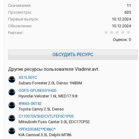
Скачивания
11
Просмотры
635
Первый выпуск
10.12.2024
Обновление
10.12.2024
0,0
Рейтинг
Оценок: 0
ОБСУДИТЬ РЕСУРС
Другие ресурсы пользователя Vladimir.avt
XS1L501C
Subaru Forester 2.0L Denso 1N83M
GGFS-GFU6ES01H00
Hyundai Veloster 1.6L MED17.9.8
89663-06T42
Toyota Camry 2.5L Denso
C110370V5HDCVTLFEF6C1P05
Mitsubishi Fuso Canter 3.0L EDC17CP52
YPFK33GM2**D86C*
KIA Carnival 3.3L Delphi MT86