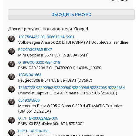
ОБСУДИТЬ РЕСУРС
Другие ресурсы пользователя Zloigad
1037564432 03L906012HA 9981
Volkswagen Amarok 2.0 biTDI (CSHA) AT DoubleCab Trendline
R2C9D393BMURX7
MINI Cooper (F56 / F55) 1.5 (B38A15M1)
O_8PGX0-000078E4-018
BMW G20 320d 2.0L (B47D20O1) 140kW_190PS
10SW041663
Peugeot 308 (P51) 1.5 BlueHDi AT (DV5RC)
12657728 92290962 92290960 92290968 92287063 92284634
Chevrolet Captiva LT 2.4 АT 5 seats 1CF26R1С5 (Z24SED)
6519035860
Mercedes-Benz W205 C-Class C 220 d AT 4MATIC Exclusive
(OM 651 DE 22 LA)
O_7FTB-00002AE2-006
BMW X3 F25 xDrive 30d AT N57D30O1
BK21-14C204-BVL