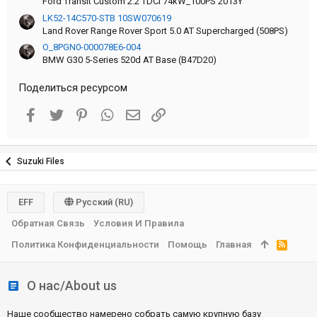
Ford Transit Custom 2.2 TDCI 74kW_100PS 2013Y
LK52-14C570-STB 10SW070619
Land Rover Range Rover Sport 5.0 AT Supercharged (508PS)
O_8PGN0-000078E6-004
BMW G30 5-Series 520d AT Base (B47D20)
Поделиться ресурсом
Facebook
Twitter
Pinterest
WhatsApp
Электронная почта
Ссылка
Suzuki Files
EFF
Русский (RU)
Обратная Связь
Условия И Правила
Политика Конфиденциальности
Помощь
Главная
R
S
S
О нас/About us
Наше сообщество намерено собрать самую крупную базу