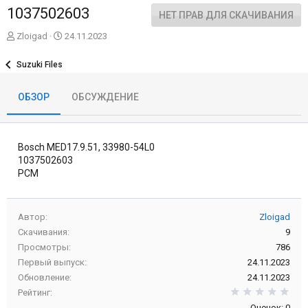
1037502603
НЕТ ПРАВ ДЛЯ СКАЧИВАНИЯ
А
Д
Zloigad
24.11.2023
в
а
т
т
Suzuki Files
о
а
р
с
ОБЗОР
ОБСУЖДЕНИЕ
о
з
д
а
Bosch MED17.9.51, 33980-54L0
н
и
1037502603
я
PCM
Автор
Zloigad
Скачивания
9
Просмотры
786
Первый выпуск
24.11.2023
Обновление
24.11.2023
0,0
Рейтинг
Оценок: 0