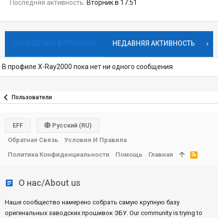
Последняя активность
Вторник в 17:51
СООБЩЕНИЯ В ПРОФИЛЕ
НЕДАВНЯЯ АКТИВНОСТЬ
К
В профиле X-Ray2000 пока нет ни одного сообщения.
Пользователи
EFF
Русский (RU)
Обратная Связь
Условия И Правила
Политика Конфиденциальности
Помощь
Главная
R
S
S
О нас/About us
Наше сообщество намерено собрать самую крупную базу
оригинальных заводских прошивок ЭБУ. Our community is trying to