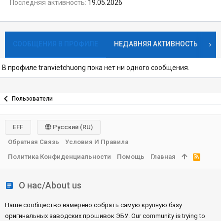
Последняя активность
19.05.2026
СООБЩЕНИЯ В ПРОФИЛЕ
НЕДАВНЯЯ АКТИВНОСТЬ
К
В профиле tranvietchuong пока нет ни одного сообщения.
Пользователи
EFF
Русский (RU)
Обратная Связь
Условия И Правила
Политика Конфиденциальности
Помощь
Главная
R
S
S
О нас/About us
Наше сообщество намерено собрать самую крупную базу
оригинальных заводских прошивок ЭБУ. Our community is trying to