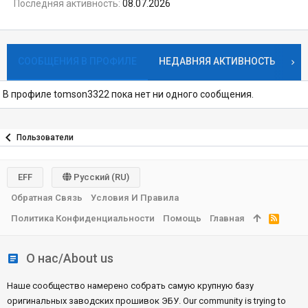
Последняя активность
08.07.2026
СООБЩЕНИЯ В ПРОФИЛЕ
НЕДАВНЯЯ АКТИВНОСТЬ
К
В профиле tomson3322 пока нет ни одного сообщения.
Пользователи
EFF
Русский (RU)
Обратная Связь
Условия И Правила
Политика Конфиденциальности
Помощь
Главная
R
S
S
О нас/About us
Наше сообщество намерено собрать самую крупную базу
оригинальных заводских прошивок ЭБУ. Our community is trying to