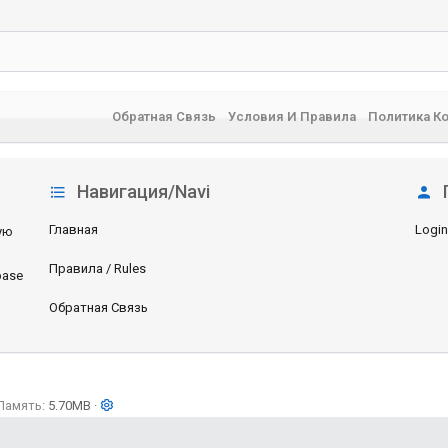
Обратная Связь
Условия И Правила
Политика К
Навигация/Navi
Главная
Login
ую
Правила / Rules
base
Обратная Связь
Память
5.70MB