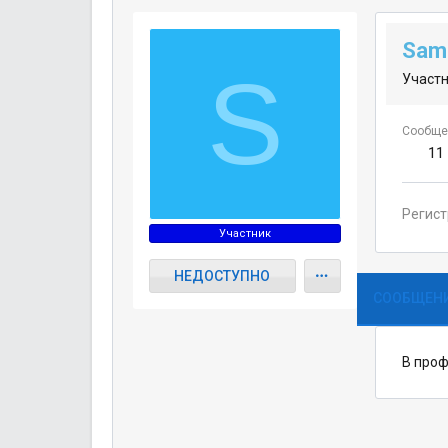
Sam
S
Участ
Сообще
11
Регис
Участник
НЕДОСТУПНО
СООБЩЕНИ
В проф