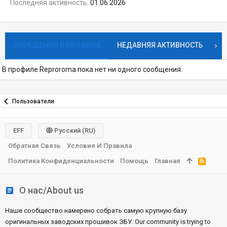
Последняя активность
01.06.2026
СООБЩЕНИЯ В ПРОФИЛЕ
НЕДАВНЯЯ АКТИВНОСТЬ
К
В профиле Reproroma пока нет ни одного сообщения.
Пользователи
EFF
Русский (RU)
Обратная Связь
Условия И Правила
Политика Конфиденциальности
Помощь
Главная
R
S
S
О нас/About us
Наше сообщество намерено собрать самую крупную базу
оригинальных заводских прошивок ЭБУ. Our community is trying to