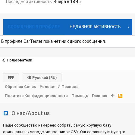
Последняя активность
Вчера в 18:45
СООБЩЕНИЯ В ПРОФИЛЕ
НЕДАВНЯЯ АКТИВНОСТЬ
К
В профиле CarTester пока нет ни одного сообщения.
Пользователи
EFF
Русский (RU)
Обратная Связь
Условия И Правила
Политика Конфиденциальности
Помощь
Главная
R
S
S
О нас/About us
Наше сообщество намерено собрать самую крупную базу
оригинальных заводских прошивок ЭБУ. Our community is trying to