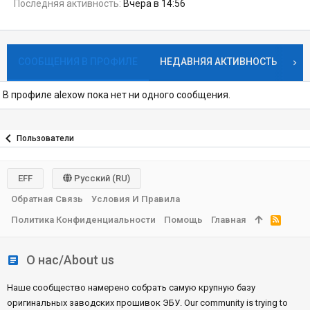
Последняя активность
Вчера в 14:56
СООБЩЕНИЯ В ПРОФИЛЕ
НЕДАВНЯЯ АКТИВНОСТЬ
К
В профиле alexow пока нет ни одного сообщения.
Пользователи
EFF
Русский (RU)
Обратная Связь
Условия И Правила
Политика Конфиденциальности
Помощь
Главная
R
S
S
О нас/About us
Наше сообщество намерено собрать самую крупную базу
оригинальных заводских прошивок ЭБУ. Our community is trying to