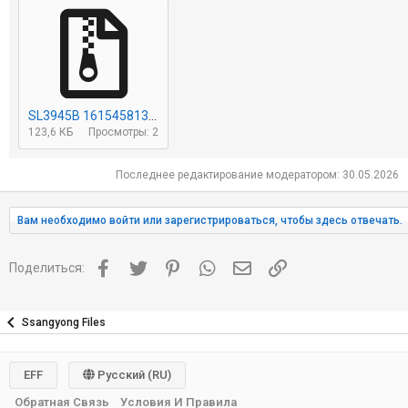
SL3945B 1615458132 SsangYong Actyon 2007 2.3 149 h.p. MSE3.5 AT flash ori.rar
123,6 КБ
Просмотры: 2
Последнее редактирование модератором:
30.05.2026
Вам необходимо войти или зарегистрироваться, чтобы здесь отвечать.
Facebook
Twitter
Pinterest
WhatsApp
Электронная почта
Ссылка
Поделиться:
Ssangyong Files
EFF
Русский (RU)
Обратная Связь
Условия И Правила