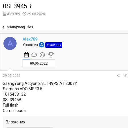
0SL3945B
А
Д
Alex789
29.05.2026
в
а
т
т
Ssangyong Files
о
а
р
н
Alex789
т
а
A
е
ч
Участник
Участник
м
а
ы
л
а
09.06.2022
29.05.2026
#1
SsangYong Actyon 2.3L 149PS AT 2007Y
Siemens VDO MSE3.5
1615458132
0SL3945B
Full flash
CombiLoader
Вложения