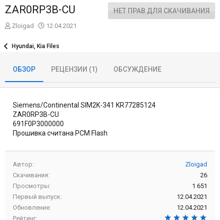
ZAR0RP3B-CU
НЕТ ПРАВ ДЛЯ СКАЧИВАНИЯ
А
Д
Zloigad
12.04.2021
в
а
т
т
Hyundai, Kia Files
о
а
р
с
ОБЗОР
РЕЦЕНЗИИ (1)
ОБСУЖДЕНИЕ
о
з
д
а
Siemens/Continental SIM2K-341 KR77285124
н
и
ZAR0RP3B-CU
я
691F0P3000000
Прошивка считана PCM Flash
Автор
Zloigad
Скачивания
26
Просмотры
1 651
Первый выпуск
12.04.2021
Обновление
12.04.2021
5,0
Рейтинг