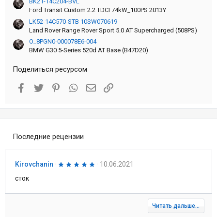
BK21-14C204-BVL
Ford Transit Custom 2.2 TDCI 74kW_100PS 2013Y
LK52-14C570-STB 10SW070619
Land Rover Range Rover Sport 5.0 AT Supercharged (508PS)
O_8PGN0-000078E6-004
BMW G30 5-Series 520d AT Base (B47D20)
Поделиться ресурсом
Facebook
Twitter
Pinterest
WhatsApp
Электронная почта
Ссылка
Последние рецензии
5
Kirovchanin
10.06.2021
,
0
сток
0
з
в
е
Читать дальше...
з