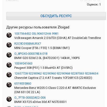
Оценок: 1
ОБСУДИТЬ РЕСУРС
Другие ресурсы пользователя Zloigad
1037564432 03L906012HA 9981
Volkswagen Amarok 2.0 biTDI (CSHA) AT DoubleCab Trendline
R2C9D393BMURX7
MINI Cooper (F56 / F55) 1.5 (B38A15M1)
O_8PGX0-000078E4-018
BMW G20 320d 2.0L (B47D20O1) 140kW_190PS
10SW041663
Peugeot 308 (P51) 1.5 BlueHDi AT (DV5RC)
12657728 92290962 92290960 92290968 92287063 92284634
Chevrolet Captiva LT 2.4 АT 5 seats 1CF26R1С5 (Z24SED)
6519035860
Mercedes-Benz W205 C-Class C 220 d AT 4MATIC Exclusive
(OM 651 DE 22 LA)
O_7FTB-00002AE2-006
BMW X3 F25 xDrive 30d AT N57D30O1