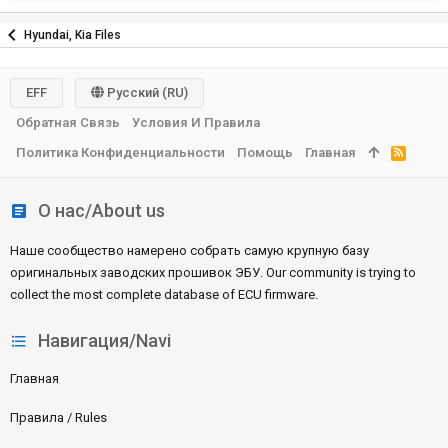
д
Hyundai, Kia Files
EFF
Русский (RU)
Обратная Связь
Условия И Правила
Политика Конфиденциальности
Помощь
Главная
R
S
S
О нас/About us
Наше сообщество намерено собрать самую крупную базу
оригинальных заводских прошивок ЭБУ. Our community is trying to
collect the most complete database of ECU firmware.
Навигация/Navi
Главная
Правила / Rules