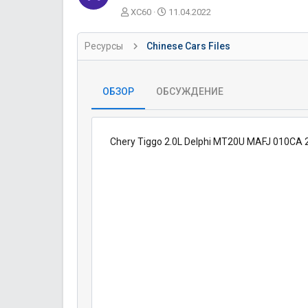
А
Д
XC60
11.04.2022
в
а
т
т
Ресурсы
Chinese Cars Files
о
а
р
с
о
з
ОБЗОР
ОБСУЖДЕНИЕ
д
а
н
и
Chery Tiggo 2.0L Delphi MT20U MAFJ 010C
я