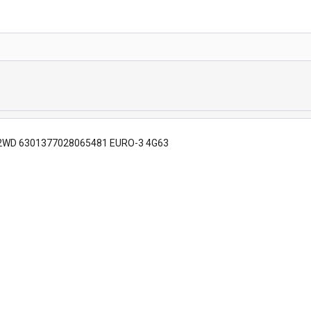
A 2WD 6301377028065481 EURO-3 4G63