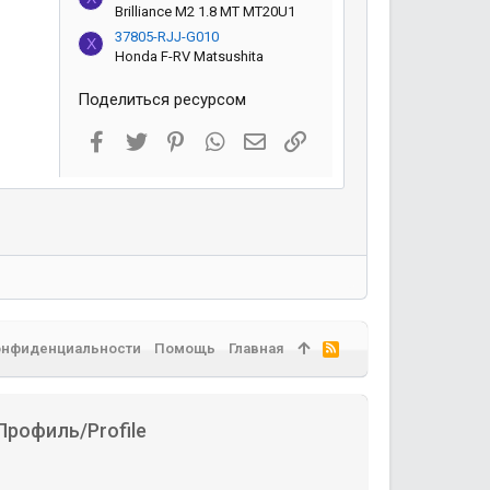
Brilliance M2 1.8 MT MT20U1
37805-RJJ-G010
X
Honda F-RV Matsushita
Поделиться ресурсом
Facebook
Twitter
Pinterest
WhatsApp
Электронная почта
Ссылка
онфиденциальности
Помощь
Главная
R
S
S
Профиль/Profile