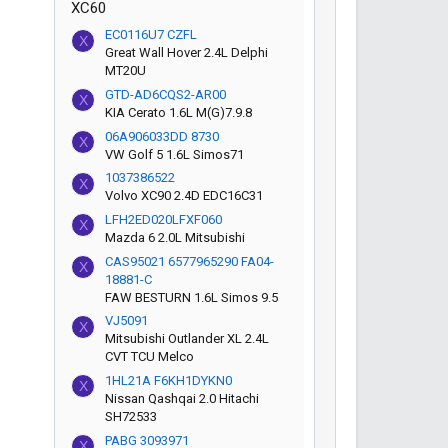
XC60
EC0116U7 CZFL
X
Great Wall Hover 2.4L Delphi
MT20U
GTD-AD6CQS2-AR00
X
KIA Cerato 1.6L M(G)7.9.8
06A906033DD 8730
X
VW Golf 5 1.6L Simos71
1037386522
X
Volvo XC90 2.4D EDC16C31
LFH2ED020LFXF060
X
Mazda 6 2.0L Mitsubishi
CAS95021 6577965290 FA04-
X
18881-C
FAW BESTURN 1.6L Simos 9.5
VJ5091
X
Mitsubishi Outlander XL 2.4L
CVT TCU Melco
1HL21A F6KH1DYKN0
X
Nissan Qashqai 2.0 Hitachi
SH72533
PABG 3093971
X