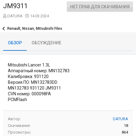
JM9311
НЕТ ПРАВ ДЛЯ СКАЧИВАНИЯ
А
Д
DATURA
14.03.2024
в
а
т
т
Renault, Nissan, Mitsubishi Files
о
а
р
с
ОБЗОР
ОБСУЖДЕНИЕ
о
з
д
а
Mitsubishi Lancer 1.3L
н
и
Аппаратный номер: MN132783
я
Калибровка: 931120
Версия ПО: MN132783DD
MN132783 931120 JM9311
CVN номер: 000098FA
PCMFlash
Автор
DATURA
Скачивания
18
Просмотры
864