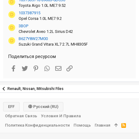
D
Toyota Aigo 1.0L ME7.9.52
1037387915
D
Opel Corsa 1.0L ME7.9.2
3BOP
D
Chevrolet Aveo 1.2L Sirius D42
B627Y8W27M00
D
Suzuki Grand Vitara XL7 2.7L MH8305F
Поделиться ресурсом
Facebook
Twitter
Pinterest
WhatsApp
Электронная почта
Ссылка
Renault, Nissan, Mitsubishi Files
EFF
Русский (RU)
Обратная Связь
Условия И Правила
Политика Конфиденциальности
Помощь
Главная
R
S
S