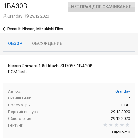
1BA30B
НЕТ ПРАВ ДЛЯ СКАЧИВАНИЯ
А
Д
Grandav
29.12.2020
в
а
т
т
Renault, Nissan, Mitsubishi Files
о
а
р
с
ОБЗОР
ОБСУЖДЕНИЕ
о
з
д
а
Nissan Primera 1.8i Hitachi SH7055 1BA30B
н
и
PCMflash
я
Автор
Grandav
Скачивания
17
Просмотры
1 141
Первый выпуск
29.12.2020
Обновление
29.12.2020
0,0
Рейтинг
Оценок: 0