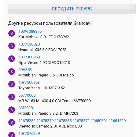
ОБСУДИТЬ РЕСУРС
Другие ресурсы пользователя Grandav
10SW088875
KIA Mohave 3.0L EDC17CP62
1037536020
Hyundai IX35 2.0 EDC17C53
1037368959
Opel Vivaro 1.9DCI EDC15C13
60A353
Mitsubishi Pajero 3.5 GDI Melco
1037500853
Toyota Yaris 1.0L ME7.9.52
66770000
MB W163 ML400 4.0 CDI Temic 66770000
CM2028
Mitsubishi Pajero 3 3.2TD MH7203
12678282 12678279 12678285 12678272 12680201 12681529
Сhevrolet Camaro 2.0T ACDelco E80
1037376229