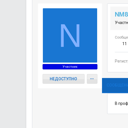
NM8
N
Участ
Сообще
11
Регис
Участник
НЕДОСТУПНО
СООБЩЕНИ
В проф