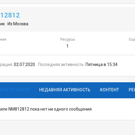
12812
ник
·
Из
Москва
ния
Ресурсы
Оце
1
трация
02.07.2020
Последняя активность
Пятница в 15:34
Я В ПРОФИЛЕ
НЕДАВНЯЯ АКТИВНОСТЬ
КОНТЕНТ
РЕ
иле NM812812 пока нет ни одного сообщения.