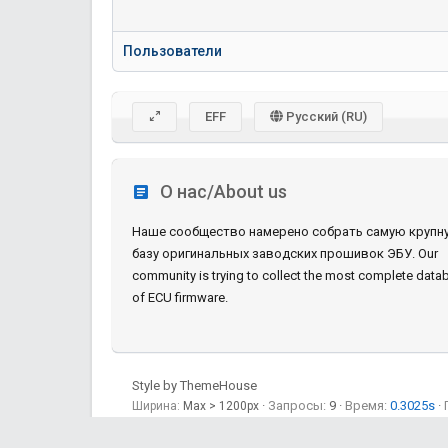
Пользователи
EFF
Русский (RU)
О нас/About us
Наше сообщество намерено собрать самую крупн
базу оригинальных заводских прошивок ЭБУ. Our
community is trying to collect the most complete data
of ECU firmware.
Style by ThemeHouse
Запросы
9
Время
0.3025s
Ширина