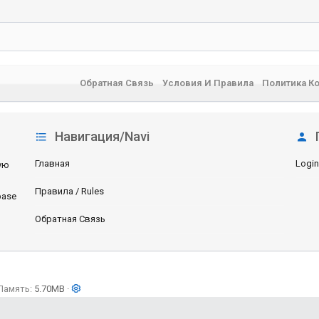
Обратная Связь
Условия И Правила
Политика К
Навигация/Navi
Главная
Login
ую
Правила / Rules
base
Обратная Связь
Память
5.70MB