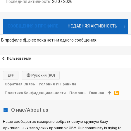
Последняя активность
20.07.2026
СООБЩЕНИЯ В ПРОФИЛЕ
НЕДАВНЯЯ АКТИВНОСТЬ
К
В профиле dj_piex пока нет ни одного сообщения.
Пользователи
EFF
Русский (RU)
Обратная Связь
Условия И Правила
Политика Конфиденциальности
Помощь
Главная
R
S
S
О нас/About us
Наше сообщество намерено собрать самую крупную базу
оригинальных заводских прошивок ЭБУ. Our community is trying to