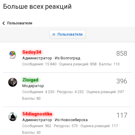
Больше всех реакций
Пользователи
Пользователи
Sedoy34
858
Администратор
·
Из
Волгоград
Сообщения
15 840
Оценка реакций
858
Баллы
113
Zloigad
396
Модератор
Сообщения
4 230
Ресурсы
4 232
Оценка реакций
397
Баллы
83
54diagnostika
117
Администратор
·
Из
Новосибирска
Сообщения
962
Ресурсы
573
Оценка реакций
117
Баллы
43