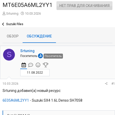
MT6E05A6ML2YY1
НЕТ ПРАВ ДЛЯ СКАЧИВАНИЯ
А
Д
Srtuning
10.03.2026
в
а
т
т
Suzuki Files
о
а
р
н
ОБЗОР
ОБСУЖДЕНИЕ
т
а
е
ч
м
а
ы
л
Srtuning
S
а
Посетитель
Посетитель
11.08.2022
10.03.2026
#1
Srtuning добавил(а) новый ресурс:
6E05A6ML2YY1
- Suzuki SX4 1.6L Denso SH7058