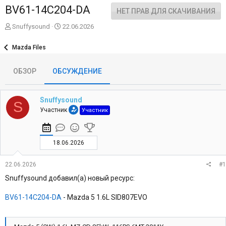
BV61-14C204-DA
НЕТ ПРАВ ДЛЯ СКАЧИВАНИЯ
А
Д
Snuffysound
22.06.2026
в
а
т
т
Mazda Files
о
а
р
н
ОБЗОР
ОБСУЖДЕНИЕ
т
а
е
ч
м
а
ы
л
Snuffysound
S
а
Участник
Участник
18.06.2026
22.06.2026
#1
Snuffysound добавил(а) новый ресурс:
BV61-14C204-DA
- Mazda 5 1.6L SID807EVO