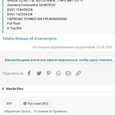
Mazda 5 (CW) 1.6L MZ-CD 85kW_116PS 6MT 2011Y
Siemens/Continental SID807EVO
BV61-12A650-DA
BV61-14C204-DA
CAFRE460 10188031AA FRE4046000000
Full flash
K-Tag BSL
Узнать больше об этом ресурсе...
Последнее редактирование модератором:
22.06.2026
Вам необходимо войти или зарегистрироваться, чтобы здесь отвечать.
Facebook
Twitter
Pinterest
WhatsApp
Электронная почта
Ссылка
Поделиться:
Mazda Files
EFF
Русский (RU)
Обратная Связь
Условия И Правила