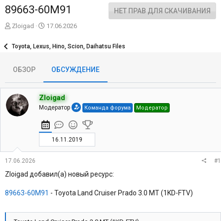
89663-60M91
НЕТ ПРАВ ДЛЯ СКАЧИВАНИЯ
А
Д
Zloigad
17.06.2026
в
а
т
т
Toyota, Lexus, Hino, Scion, Daihatsu Files
о
а
р
н
ОБЗОР
ОБСУЖДЕНИЕ
т
а
е
ч
м
а
ы
л
Zloigad
а
Модератор
Команда форума
Модератор
16.11.2019
17.06.2026
#1
Zloigad добавил(а) новый ресурс:
89663-60M91
- Toyota Land Cruiser Prado 3.0 MT (1KD-FTV)