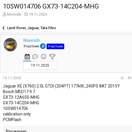
10SW014706 GX73-14C204-MHG
А
Д
Novosib
19.11.2025
в
а
т
т
Land-Rover, Jaguar, Tata Files
о
а
р
н
Novosib
т
а
е
ч
Участник
Участник
м
а
ы
л
а
19.11.2025
19.11.2025
#1
Jaguar XE (X760) 2.0L GTDI (204PT) 177kW_240PS 8AT 2015Y
Bosch MED17.9.7
GX73-12A650-MHG
GX73-14C204-MHG
10SW014706
calibration only
PCMFlash
Вложения