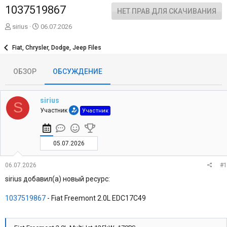
1037519867
НЕТ ПРАВ ДЛЯ СКАЧИВАНИЯ
А
Д
sirius
06.07.2026
в
а
т
т
Fiat, Chrysler, Dodge, Jeep Files
о
а
р
н
ОБЗОР
ОБСУЖДЕНИЕ
т
а
е
ч
м
а
ы
л
sirius
S
а
Участник
Участник
05.07.2026
06.07.2026
#1
sirius добавил(а) новый ресурс:
1037519867
- Fiat Freemont 2.0L EDC17C49