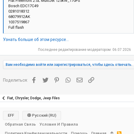
Fiat Freemont 2.0L MultiJet 125kW_170PS
Bosch EDC17C49
0281018312
68079912AK
1037519867
Full flash
Узнать больше об этом ресурсе...
Последнее редактирование модератором:
06.07.2026
Вам необходимо войти или зарегистрироваться, чтобы здесь отвечать.
Facebook
Twitter
Pinterest
WhatsApp
Электронная почта
Ссылка
Поделиться:
Fiat, Chrysler, Dodge, Jeep Files
EFF
Русский (RU)
Обратная Связь
Условия И Правила
Политика Конфиденциальности
Помощь
Главная
R