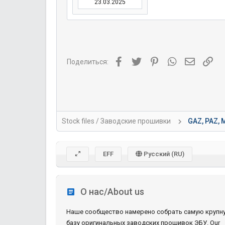
23.03.2025
Facebook
Twitter
Pinterest
WhatsApp
Электро
Ссы
Поделиться:
Stock files / Заводские прошивки
GAZ, PAZ, 
EFF
Русский (RU)
О нас/About us
Наше сообщество намерено собрать самую крупн
базу оригинальных заводских прошивок ЭБУ. Our