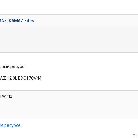
MAZ, KAMAZ Files
овый ресурс:
AZ 12.0L EDC17CV44
ai WP12
м ресурсе...
По