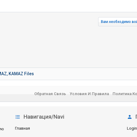
Вам необходимо вой
нная почта
лка
MAZ, KAMAZ Files
Обратная Связь
Условия И Правила
Политика К
Навигация/Navi
Главная
Login
ую