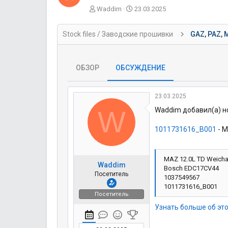
А
Д
Waddim
23.03.2025
в
а
т
т
Stock files / Заводские прошивки
GAZ, PAZ, 
о
а
р
н
т
а
е
ч
ОБЗОР
ОБСУЖДЕНИЕ
м
а
ы
л
а
23.03.2025
W
Waddim добавил(а) н
1011731616_B001
- M
MAZ 12.0L TD Weich
Waddim
Bosch EDC17CV44
Посетитель
1037549567
1011731616_B001
Посетитель
Узнать больше об это