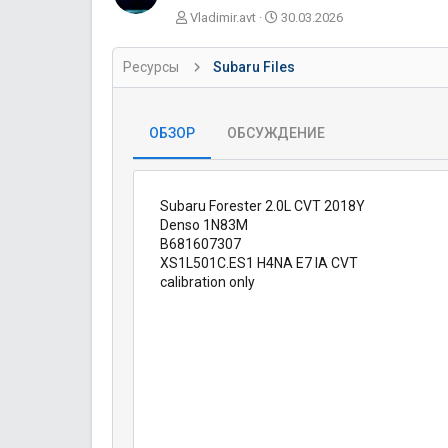
А
Д
Vladimir.avt
30.03.2026
в
а
т
т
Ресурсы
Subaru Files
о
а
р
с
о
з
ОБЗОР
ОБСУЖДЕНИЕ
д
а
н
и
Subaru Forester 2.0L CVT 2018Y
я
Denso 1N83M
B681607307
XS1L501C.ES1 H4NA E7 IA CVT
calibration only