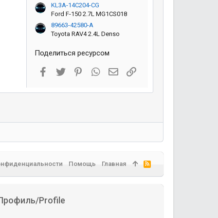
KL3A-14C204-CG
Ford F-150 2.7L MG1CS018
89663-42580-A
Toyota RAV4 2.4L Denso
Поделиться ресурсом
Facebook
Twitter
Pinterest
WhatsApp
Электронная почта
Ссылка
онфиденциальности
Помощь
Главная
R
S
S
Профиль/Profile