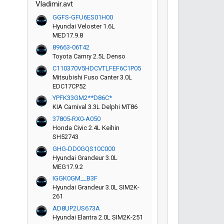
Vladimir.avt
GGFS-GFU6ES01H00
Hyundai Veloster 1.6L
MED17.9.8
89663-06T42
Toyota Camry 2.5L Denso
C110370V5HDCVTLFEF6C1P05
Mitsubishi Fuso Canter 3.0L
EDC17CP52
YPFK33GM2**D86C*
KIA Carnival 3.3L Delphi MT86
37805-RX0-A050
Honda Civic 2.4L Keihin
SH52743
GHG-DD0GQS10C000
Hyundai Grandeur 3.0L
MEG17.9.2
IGGK0GM__B3F
Hyundai Grandeur 3.0L SIM2K-
261
AD8UP2US673A
Hyundai Elantra 2.0L SIM2K-251