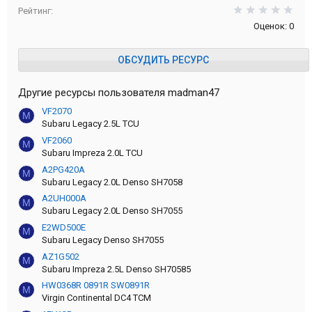
0,0
Рейтинг
Оценок: 0
ОБСУДИТЬ РЕСУРС
Другие ресурсы пользователя madman47
VF2070
M
Subaru Legacy 2.5L TCU
VF2060
M
Subaru Impreza 2.0L TCU
A2PG420A
M
Subaru Legacy 2.0L Denso SH7058
A2UH000A
M
Subaru Legacy 2.0L Denso SH7055
E2WD500E
M
Subaru Legacy Denso SH7055
AZ1G502
M
Subaru Impreza 2.5L Denso SH70585
HW0368R 0891R SW0891R
M
Virgin Continental DC4 TCM