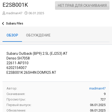
E2SB001K
НЕТ ПРАВ ДЛЯ СКАЧИВАНИЯ
А
Д
madman47
06.01.2025
в
а
т
т
Subaru Files
о
а
р
с
ОБЗОР
ОБСУЖДЕНИЕ
о
з
д
а
Subaru Outback (BP9) 2.5L (EJ253) AT
н
и
Denso SH7058
я
22611-AP310
6202154007
E2SB001K 26SH4N DOM925 AT
Автор
madman47
Скачивания
9
Просмотры
727
Первый выпуск
06.01.2025
Обновление
06.01.2025