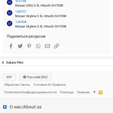
1EV13B
M
Nissan 350z 3.5L Hitachi SH7058
1JK01C
M
Nissan Skyline 3.5L Hitachi SH7058
1JK00A
M
Nissan Skyline 3.5L Hitachi SH7058
Поделиться ресурсом
Facebook
Twitter
Pinterest
WhatsApp
Электронная почта
Ссылка
Subaru Files
EFF
Русский (RU)
Обратная Связь
Условия И Правила
Политика Конфиденциальности
Помощь
Главная
R
S
S
О нас/About us