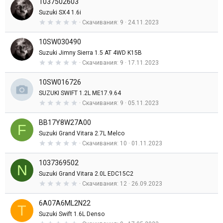
1037502603
0
з
Suzuki SX4 1.6i
в
0
Скачивания
9
24.11.2023
е
,
з
0
д
10SW030490
0
з
Suzuki Jimny Sierra 1.5 AT 4WD K15B
в
0
Скачивания
9
17.11.2023
е
,
з
0
д
10SW016726
0
з
SUZUKI SWIFT 1.2L ME17.9.64
в
0
Скачивания
9
05.11.2023
е
,
з
0
д
BB17Y8W27A00
0
F
з
Suzuki Grand Vitara 2.7L Melco
в
0
Скачивания
10
01.11.2023
е
,
з
0
д
1037369502
0
N
з
Suzuki Grand Vitara 2.0L EDC15C2
в
0
Скачивания
12
26.09.2023
е
,
з
0
д
6A07A6ML2N22
0
T
з
Suzuki Swift 1.6L Denso
в