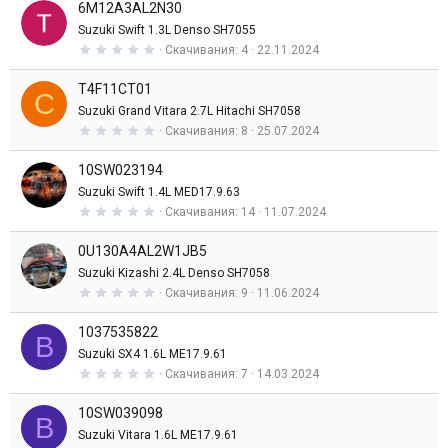
6M12A3AL2N30
0
з
Suzuki Swift 1.3L Denso SH7055
в
0
Скачивания
4
22.11.2024
е
,
з
0
д
T4F11CT01
0
С
з
Suzuki Grand Vitara 2.7L Hitachi SH7058
в
0
Скачивания
8
25.07.2024
е
,
з
0
д
10SW023194
0
з
Suzuki Swift 1.4L MED17.9.63
в
0
Скачивания
14
11.07.2024
е
,
з
0
д
0U130A4AL2W1JB5
0
з
Suzuki Kizashi 2.4L Denso SH7058
в
0
Скачивания
9
11.06.2024
е
,
з
0
д
1037535822
0
B
з
Suzuki SX4 1.6L ME17.9.61
в
0
Скачивания
7
14.03.2024
е
,
з
0
д
10SW039098
0
B
з
Suzuki Vitara 1.6L ME17.9.61
в