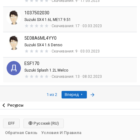
0
Скачивания
9
17.05.2023
е
,
з
0
д
1037502030
0
з
Suzuki SX4 1.6L ME17.9.51
в
0
Скачивания
17
03.03.2023
е
,
з
0
д
5E08A6ML4YY0
0
з
Suzuki SX4 1.6 Denso
в
0
Скачивания
9
03.03.2023
е
,
з
0
д
ESF170
0
з
Suzuki Splash 1.2L Melco
в
0
Скачивания
13
08.02.2023
е
,
з
0
д
0
з
Последняя
1 из 2
Вперед
в
е
Ресурсы
з
д
EFF
Русский (RU)
Обратная Связь
Условия И Правила