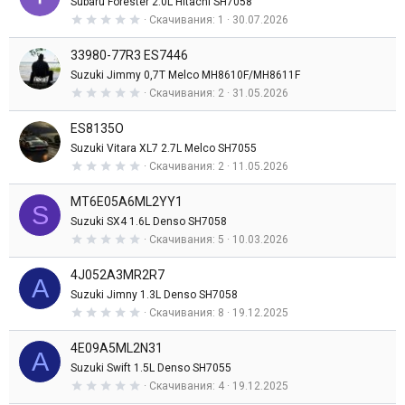
Subaru Forester 2.0L Hitachi SH7058
в
0
Скачивания
1
30.07.2026
е
,
з
0
д
33980-77R3 ES7446
0
з
Suzuki Jimmy 0,7T Melco MH8610F/MH8611F
в
0
Скачивания
2
31.05.2026
е
,
з
0
д
ES8135O
0
з
Suzuki Vitara XL7 2.7L Melco SH7055
в
0
Скачивания
2
11.05.2026
е
,
з
0
д
MT6E05A6ML2YY1
0
S
з
Suzuki SX4 1.6L Denso SH7058
в
0
Скачивания
5
10.03.2026
е
,
з
0
д
4J052A3MR2R7
0
A
з
Suzuki Jimny 1.3L Denso SH7058
в
0
Скачивания
8
19.12.2025
е
,
з
0
д
4E09A5ML2N31
0
A
з
Suzuki Swift 1.5L Denso SH7055
в
0
Скачивания
4
19.12.2025
е
,
з