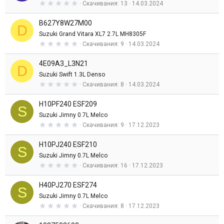
0
Скачивания
13
14.03.2024
е
,
з
0
д
B627Y8W27M00
0
D
з
Suzuki Grand Vitara XL7 2.7L MH8305F
в
0
Скачивания
9
14.03.2024
е
,
з
0
д
4E09A3_L3N21
0
D
з
Suzuki Swift 1.3L Denso
в
0
Скачивания
8
14.03.2024
е
,
з
0
д
H10PF240 ESF209
0
S
з
Suzuki Jimny 0.7L Melco
в
0
Скачивания
9
17.12.2023
е
,
з
0
д
H10PJ240 ESF210
0
S
з
Suzuki Jimny 0.7L Melco
в
0
Скачивания
16
17.12.2023
е
,
з
0
д
H40PJ270 ESF274
0
S
з
Suzuki Jimny 0.7L Melco
в
0
Скачивания
8
17.12.2023
е
,
з
0
д