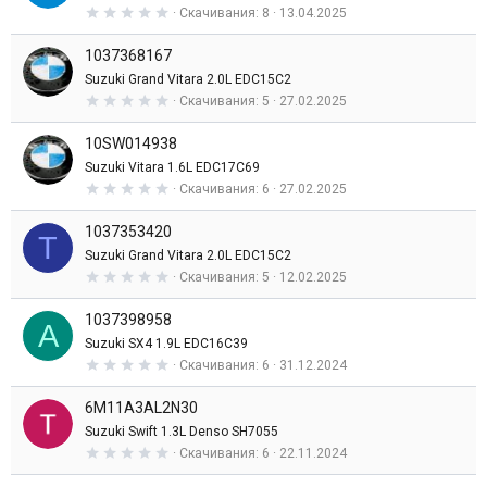
0
Скачивания
8
13.04.2025
е
,
з
0
д
1037368167
0
з
Suzuki Grand Vitara 2.0L EDC15C2
в
0
Скачивания
5
27.02.2025
е
,
з
0
д
10SW014938
0
з
Suzuki Vitara 1.6L EDC17C69
в
0
Скачивания
6
27.02.2025
е
,
з
0
д
1037353420
0
T
з
Suzuki Grand Vitara 2.0L EDC15C2
в
0
Скачивания
5
12.02.2025
е
,
з
0
д
1037398958
0
A
з
Suzuki SX4 1.9L EDC16C39
в
0
Скачивания
6
31.12.2024
е
,
з
0
д
6M11A3AL2N30
0
з
Suzuki Swift 1.3L Denso SH7055
в
0
Скачивания
6
22.11.2024
е
,
з
0
д