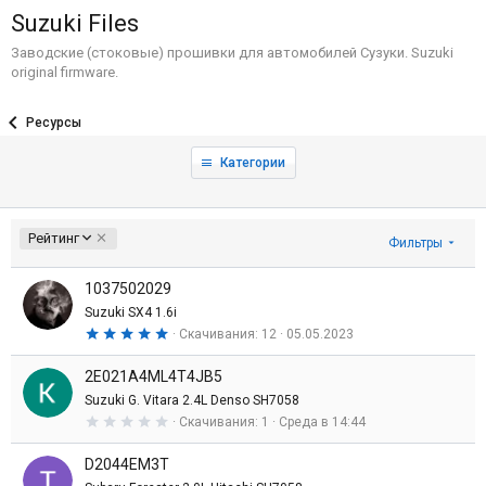
Suzuki Files
Заводские (стоковые) прошивки для автомобилей Сузуки. Suzuki
original firmware.
Ресурсы
Категории
П
Рейтинг
Фильтры
о
у
1037502029
б
Suzuki SX4 1.6i
ы
5
Скачивания
12
05.05.2023
в
,
а
0
н
2E021A4ML4T4JB5
0
з
и
Suzuki G. Vitara 2.4L Denso SH7058
в
ю
0
Скачивания
1
Среда в 14:44
е
,
з
0
д
D2044EM3T
0
з