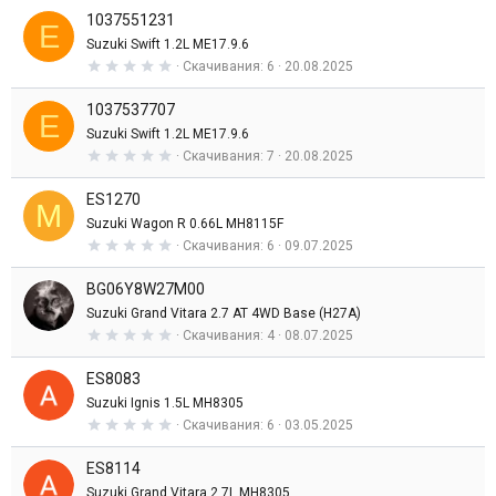
0
д
1037551231
0
E
з
Suzuki Swift 1.2L ME17.9.6
в
0
Скачивания
6
20.08.2025
е
,
з
0
д
1037537707
0
E
з
Suzuki Swift 1.2L ME17.9.6
в
0
Скачивания
7
20.08.2025
е
,
з
0
д
ES1270
0
M
з
Suzuki Wagon R 0.66L MH8115F
в
0
Скачивания
6
09.07.2025
е
,
з
0
д
BG06Y8W27M00
0
з
Suzuki Grand Vitara 2.7 AT 4WD Base (H27A)
в
0
Скачивания
4
08.07.2025
е
,
з
0
д
ES8083
0
з
Suzuki Ignis 1.5L MH8305
в
0
Скачивания
6
03.05.2025
е
,
з
0
д
ES8114
0
з
Suzuki Grand Vitara 2.7L MH8305