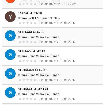
в
0
Скачивания
12
03.05.2025
е
,
з
0
д
5S05A5AL2N30
0
з
Suzuki Swift 1.5L Denso SH7055
в
0
Скачивания
6
20.04.2025
е
,
з
0
д
9I01A4AL4T42JB
0
з
Suzuki Grand Vitara 2.4L Denso
в
0
Скачивания
9
13.04.2025
е
,
з
0
д
9I01A4ML4T42JB
0
з
Suzuki Grand Vitara 2.4L Denso
в
0
Скачивания
6
13.04.2025
е
,
з
0
д
9U30A4ML4T42JB0
0
з
Suzuki Grand Vitara 2.4L Denso
в
0
Скачивания
5
13.04.2025
е
,
з
0
д
9U30A4AL4T42JB0
0
з
Suzuki Grand Vitara 2.4L Denso
в
0
Скачивания
6
13.04.2025
е
,
з