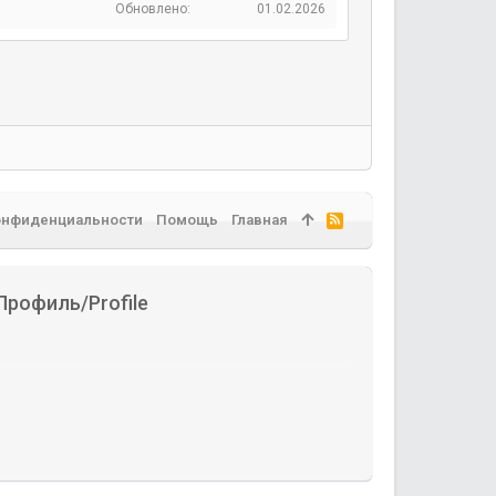
0
Обновлено
01.02.2026
з
0
д
з
в
е
з
д
онфиденциальности
Помощь
Главная
R
S
S
Профиль/Profile