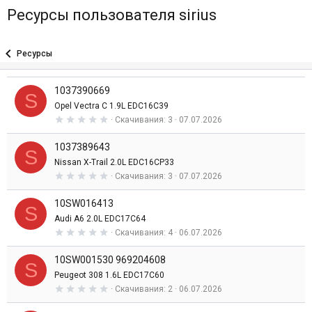
Ресурсы пользователя sirius
Ресурсы
1037390669
S
Opel Vectra C 1.9L EDC16C39
0
Скачивания
3
07.07.2026
,
0
1037389643
0
S
з
Nissan X-Trail 2.0L EDC16CP33
в
0
Скачивания
3
07.07.2026
е
,
з
0
д
10SW016413
0
S
з
Audi A6 2.0L EDC17C64
в
0
Скачивания
4
06.07.2026
е
,
з
0
д
10SW001530 969204608
0
S
з
Peugeot 308 1.6L EDC17C60
в
0
Скачивания
2
06.07.2026
е
,
з
0
д