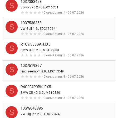
1037383458
0
S
з
Volvo V70 2.4L EDC16C31
в
0
Скачивания
4
06.07.2026
е
,
з
0
д
1037538358
0
S
з
VW Golf 1.6L EDC17C64
в
0
Скачивания
5
06.07.2026
е
,
з
0
д
R1C9I553BAHJX5
0
S
з
BMW 330i 2.0L MG1CS003
в
0
Скачивания
3
06.07.2026
е
,
з
0
д
1037519867
0
S
з
Fiat Freemont 2.0L EDC17C49
в
0
Скачивания
3
06.07.2026
е
,
з
0
д
R4C9F4P9BKJEX5
0
S
з
BMW X5 40i 3.0L MG1CS201
в
0
Скачивания
5
06.07.2026
е
,
з
0
д
10SW048895
0
S
з
VW Tiguan 2.0L EDC17C74
в