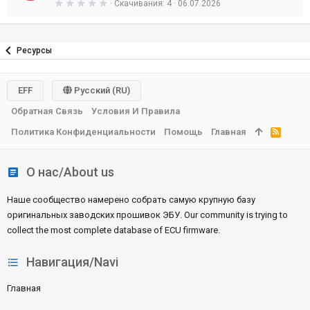
0
Скачивания
4
06.07.2026
е
,
з
0
д
0
з
в
Ресурсы
е
з
д
EFF
Русский (RU)
Обратная Связь
Условия И Правила
Политика Конфиденциальности
Помощь
Главная
R
S
S
О нас/About us
Наше сообщество намерено собрать самую крупную базу
оригинальных заводских прошивок ЭБУ. Our community is trying to
collect the most complete database of ECU firmware.
Навигация/Navi
Главная