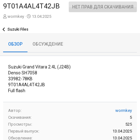
9T01A4AL4T42JB
НЕТ ПРАВ ДЛЯ СКАЧИВАНИЯ
А
Д
wormkey
13.04.2025
в
а
т
т
Suzuki Files
о
а
р
с
ОБЗОР
ОБСУЖДЕНИЕ
о
з
д
а
Suzuki Grand Vitara 2.4L (J24B)
н
и
Denso SH7058
я
33982-78KB
9T01A4AL4T42JB
Full flash
Автор
wormkey
Скачивания
5
Просмотры
525
Первый выпуск
13.04.2025
Обновление
13.04.2025