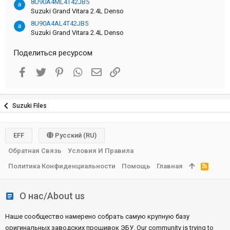
8U90A4ML4T42JB5
Suzuki Grand Vitara 2.4L Denso
8U90A4AL4T42JB5
Suzuki Grand Vitara 2.4L Denso
Поделиться ресурсом
Facebook
Twitter
Pinterest
WhatsApp
Электронная почта
Ссылка
Suzuki Files
EFF
Русский (RU)
Обратная Связь
Условия И Правила
Политика Конфиденциальности
Помощь
Главная
R
S
S
О нас/About us
Наше сообщество намерено собрать самую крупную базу
оригинальных заводских прошивок ЭБУ. Our community is trying to