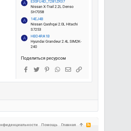
E30FU4D_T281ZR37
A
Nissan X-Trail 2.2L Denso
SH7058
14EJ4B
A
Nissan Qashqai 2.0L Hitachi
S7253
HBD4RA1B
A
Hyundai Grandeur 2.4L SIM2K-
240
Поделиться ресурсом
Facebook
Twitter
Pinterest
WhatsApp
Электронная почта
Ссылка
онфиденциальности
Помощь
Главная
R
S