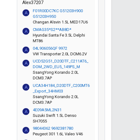
Alex37207
F01R00DC7KC G51203H900
A
G51203H950
Changan Alsvin 1.5L MED17U6
CMAG35*S2**AB8D*
A
Hyundai Santa Fe 3.5L Delphi
MT86
04L906056QF 9972
A
VW Transporter 2.0L DCM6.2V
UCD52G51_D20DTF_C211AT6_
A
DOM_2WD_EU5_149PS_M
SsangYong Korando 2.0L
DCM3.7AP
UCA34H184_D20DTF_C200MT6
A
_Export_34HM03
SsangYong Korando 2.0L
DCM3.7AP
4E09A5ML2N31
A
Suzuki Swift 1.5L Denso
SH7055
98044362 9692381780
A
Peugeot 301 1.6L Valeo V46