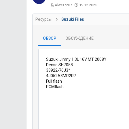
А
Д
Alex37207
19.12.2025
в
а
т
т
Ресурсы
Suzuki Files
о
а
р
с
о
з
ОБЗОР
ОБСУЖДЕНИЕ
д
а
н
и
Suzuki Jimny 1.3L 16V MT 2008Y
я
Denso SH7058
33922-76J3*
4J052A3MR2R7
Full flash
PCMflash