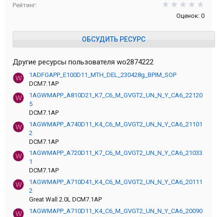
0,0
Рейтинг
Оценок: 0
ОБСУДИТЬ РЕСУРС
Другие ресурсы пользователя wo2874222
1ADFGAPP_E100D11_MTH_DEL_230428g_BPIM_SOP
W
DCM7.1AP
1AGWMAPP_A810D21_K7_C6_M_GVGT2_UN_N_Y_CA6_22120
W
5
DCM7.1AP
1AGWMAPP_A740D11_K4_C6_M_GVGT2_UN_N_Y_CA6_21101
W
2
DCM7.1AP
1AGWMAPP_A720D11_K7_C6_M_GVGT2_UN_N_Y_CA6_21033
W
1
DCM7.1AP
1AGWMAPP_A710D41_K4_C6_M_GVGT2_UN_N_Y_CA6_20111
W
2
Great Wall 2.0L DCM7.1AP
1AGWMAPP_A710D11_K4_C6_M_GVGT2_UN_N_Y_CA6_20090
W