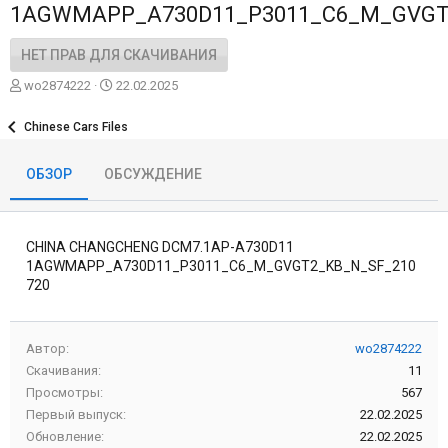
1AGWMAPP_A730D11_P3011_C6_M_GVGT
НЕТ ПРАВ ДЛЯ СКАЧИВАНИЯ
А
Д
wo2874222
22.02.2025
в
а
т
т
Chinese Cars Files
о
а
р
с
ОБЗОР
ОБСУЖДЕНИЕ
о
з
д
а
CHINA CHANGCHENG DCM7.1AP-A730D11
н
и
1AGWMAPP_A730D11_P3011_C6_M_GVGT2_KB_N_SF_210
я
720
Автор
wo2874222
Скачивания
11
Просмотры
567
Первый выпуск
22.02.2025
Обновление
22.02.2025