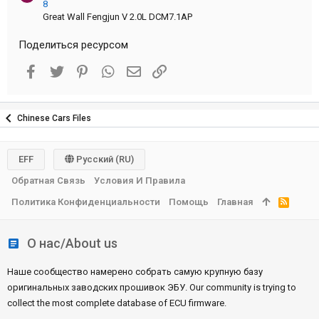
8
Great Wall Fengjun V 2.0L DCM7.1AP
Поделиться ресурсом
Facebook
Twitter
Pinterest
WhatsApp
Электронная почта
Ссылка
Chinese Cars Files
EFF
Русский (RU)
Обратная Связь
Условия И Правила
Политика Конфиденциальности
Помощь
Главная
R
S
S
О нас/About us
Наше сообщество намерено собрать самую крупную базу
оригинальных заводских прошивок ЭБУ. Our community is trying to
collect the most complete database of ECU firmware.