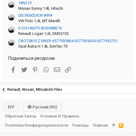
18N213
Nissan Sunny 1.8L Hitachi
03C906024CN 8994
VW Polo 1,4L MT Marelli
S120146075 8200488276
Renault Logan 1,6L EMS3132
CAO75810 Z18XER 6577935864 6577935654 6577935751
Opel Astra H 1.8L SimTec 75
Поделиться ресурсом
Facebook
Twitter
Pinterest
WhatsApp
Электронная почта
Ссылка
Renault, Nissan, Mitsubishi Files
EFF
Русский (RU)
Обратная Связь
Условия И Правила
Политика Конфиденциальности
Помощь
Главная
R
S
S