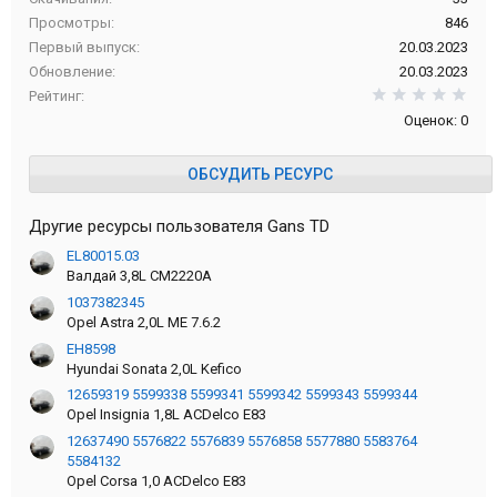
Просмотры
846
Первый выпуск
20.03.2023
Обновление
20.03.2023
0,0
Рейтинг
Оценок: 0
ОБСУДИТЬ РЕСУРС
Другие ресурсы пользователя Gans TD
EL80015.03
Валдай 3,8L CM2220A
1037382345
Opel Astra 2,0L ME 7.6.2
EH8598
Hyundai Sonata 2,0L Kefico
12659319 5599338 5599341 5599342 5599343 5599344
Opel Insignia 1,8L ACDelco E83
12637490 5576822 5576839 5576858 5577880 5583764
5584132
Opel Corsa 1,0 ACDelco E83