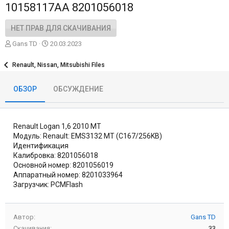
10158117AA 8201056018
НЕТ ПРАВ ДЛЯ СКАЧИВАНИЯ
А
Д
Gans TD
20.03.2023
в
а
т
т
Renault, Nissan, Mitsubishi Files
о
а
р
с
ОБЗОР
ОБСУЖДЕНИЕ
о
з
д
а
Renault Logan 1,6 2010 MT
н
и
Модуль: Renault: EMS3132 MT (C167/256KB)
я
Идентификация
Калибровка: 8201056018
Основной номер: 8201056019
Аппаратный номер: 8201033964
Загрузчик: PCMFlash
Автор
Gans TD
Скачивания
33